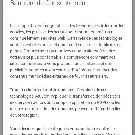
Bannière de Consentement
comme par magie ! Ce produit est composé de matériaux
0/0
issus de forêts bien gérées certifiées FSC®, de matériaux
recyclés et de matériaux issus d’autres sources contrôlées
Le groupe Ravensburger utilise des technologies telles que les
(FSC-C111262).
cookies, les pixels et les scripts pour fournir et améliorer
Rédiger une évaluation
continuellement ses sites web. Certaines de ces technologies
sont essentielles au fonctionnement sécurisé et fiable de nos
Lecteur tiptoi® non inclus. Vendu séparément.
pages. D'autres sont facultatives et nous aident à rendre
Consignes d'évaluation
votre visite plus confortable, à comprendre comment nos
sites sont utilisés, à vous proposer des contenus et des
publicités adaptés à vos centres d'intérêt ou à afficher des
contenus multimédias externes de fournisseurs tiers.
Transfert international de données : Certaines de ces
technologies peuvent impliquer le transfert de données vers
des pays en dehors du champ d'application du RGPD, où les
normes de protection des données peuvent différer de celles
de votre région.
Vous décidez quelles catégories vous souhaitez autoriser :
Télécharger
statistiques, confort, marketing et médias externes. Veuillez