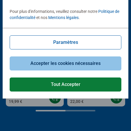
D'autres personnes aiment aussi
Pour plus d'informations, veuillez consulter notre
Politique de
confidentialité
et nos
Mentions légales
.
Paramètres
Accepter les cookies nécessaires
®
®
Livres tiptoi
Livres tiptoi
Apprendre en s'amusant : Les
L’espace - Astronautique, étoiles
lettres
et planètes
Tout Accepter
Average rating 4,0 out of 5 stars.
19,99 €
22,00 €