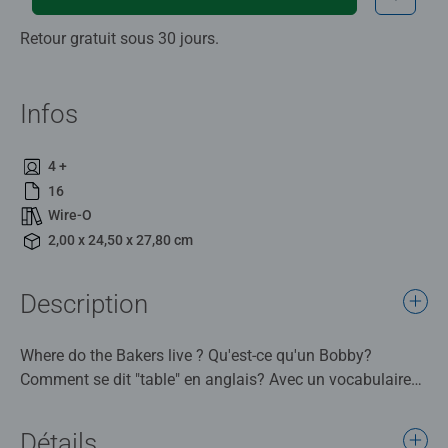
Retour gratuit sous 30 jours.
Infos
4 +
16
Wire-O
2,00 x 24,50 x 27,80 cm
Description
Where do the Bakers live ? Qu'est-ce qu'un Bobby?
Comment se dit "table" en anglais? Avec un vocabulaire
riche autour du quotidien de l'enfant, des textes courts et
de nombreux dialogues, ce livre animé facilite
Détails