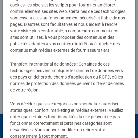
matériaux issus d’autres sources contrôlées (FSC-
cookies, les pixels et les scripts pour fournir et améliorer
C111262).
continuellement ses sites web. Certaines de ces technologies
sont essentielles au fonctionnement sécurisé et fiable de nos
pages. D'autres sont facultatives et nous aident à rendre
Lecteur tiptoi® non inclus. Vendu séparément.
votre visite plus confortable, à comprendre comment nos
sites sont utilisés, à vous proposer des contenus et des
publicités adaptés à vos centres d'intérêt ou à afficher des
contenus multimédias externes de fournisseurs tiers.
Transfert international de données : Certaines de ces
technologies peuvent impliquer le transfert de données vers
des pays en dehors du champ d'application du RGPD, où les
Télécharger
normes de protection des données peuvent différer de celles
de votre région.
Vous décidez quelles catégories vous souhaitez autoriser :
statistiques, confort, marketing et médias externes. Veuillez
noter que certaines fonctionnalités du site peuvent ne pas
fonctionner correctement si certaines catégories sont
désactivées. Vous pouvez modifier ou retirer votre
consentement à tout moment.
Choix populaires