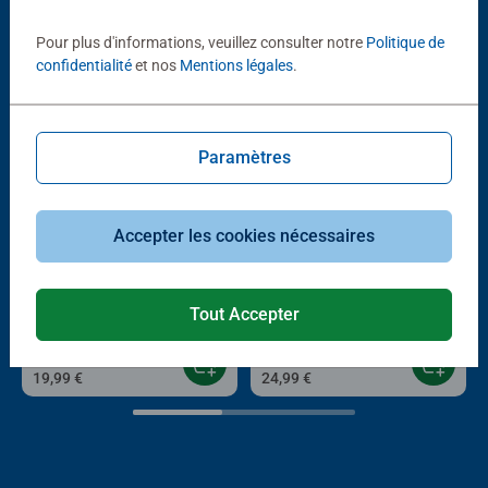
D'autres personnes aiment aussi
Pour plus d'informations, veuillez consulter notre
Politique de
confidentialité
et nos
Mentions légales
.
Paramètres
Accepter les cookies nécessaires
®
®
Livres tiptoi
Livres tiptoi
Premier livre de vocabulaire
L'encyclopédie des petits curieux
anglais
Tout Accepter
Average rating 5,0 out of 5 stars.
19,99 €
24,99 €