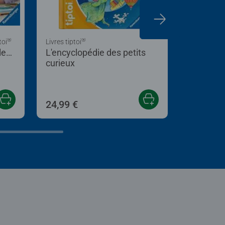
®
®
toi
Livres tiptoi
Jeux tiptoi
les
L'encyclopédie des petits
Le Zoo de
curieux
24,99 €
19,90 €