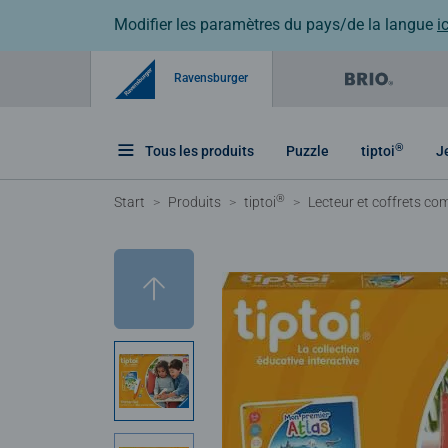
Modifier les paramètres du pays/de la langue
ic
Ravensburger
®
Tous les produits
Puzzle
tiptoi
J
®
Start
Produits
tiptoi
Lecteur et coffrets com