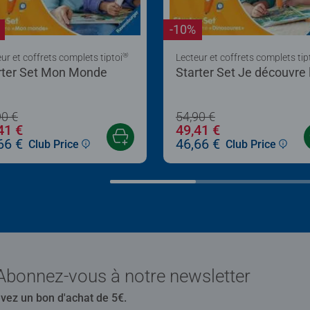
-10%
®
ur et coffrets complets tiptoi
Lecteur et coffrets complets tip
rter Set Mon Monde
Starter Set Je découvre 
dinosaures
90 €
54,90 €
41 €
49,41 €
66 €
46,66 €
Club Price
Club Price
Abonnez-vous à notre newsletter
evez un bon d'achat de 5€.