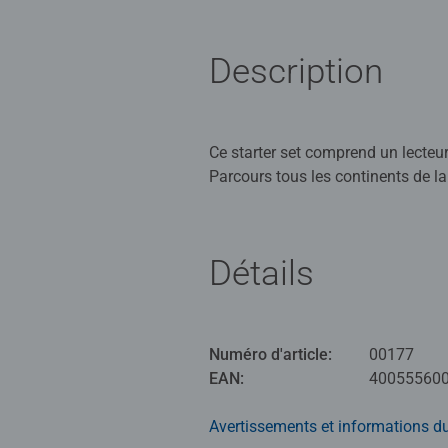
Description
Ce starter set comprend un lecteur 
Parcours tous les continents de la planète ! Tu expl
animaux, les paysages, et bien d'a
page, des musiques et des centaines
Fonctionne uniquement avec le lec
Détails
tiptoi® est un lecteur éducatif i
l’enfant pointe le lecteur sur une
Numéro d'article:
00177
musique. Apprendre n’a jamais été
EAN:
40055560
supports : que ce soit dans les liv
magie ! Ce produit est composé de
Avertissements et informations du
issus d’autres sources contrôlée