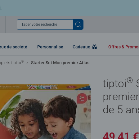
i
Taper votre recherche
eux de société
Personnaliser
Cadeaux
Offres & Prom
®
plets tiptoi
Starter Set Mon premier Atlas
®
tiptoi
S
premier 
de 5 an
49,41 