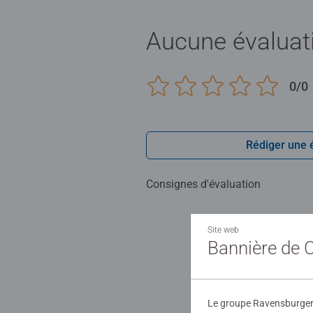
Aucune évaluat
0/0
Rédiger une 
Consignes d'évaluation
Site web
Bannière de
Le groupe Ravensburger ut