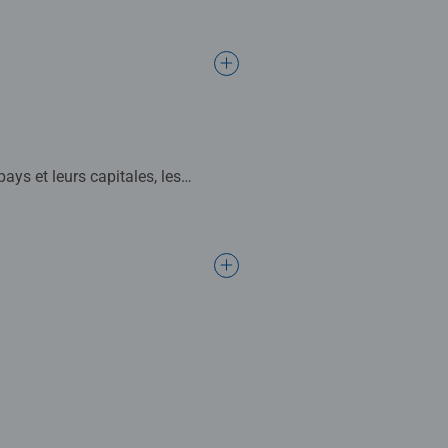
r ? Retrouve des jeux sur chaque
 interactif accessible dès 4 ans.
ludique et autonome. Lorsque
ons, des personnages ou de la
lle au contenu pédagogique des
sus et tout s’anime comme par
riaux recyclés et de matériaux