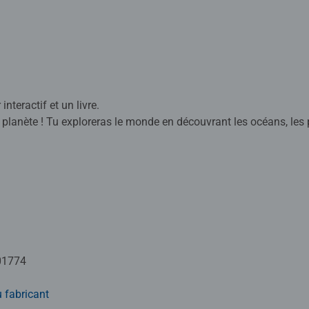
interactif et un livre.
oreras le monde en découvrant les océans, les pays et leurs capitales, les
utres informations. Es-tu prêt à devenir un véritable explorateu
 d'informations. 'L'encyclopédie des p'tits curieux' est un livre
teur tiptoi®.
nteractif qui permet aux enfants de découvrir le monde de façon 
 image ou un texte du support, il entend des sons, des informati
 aussi vivant et ludique ! tiptoi® apporte une dimension nouve
01774
res, les jeux ou le globe, l’enfant n’a qu’à pointer le lecteur des
 matériaux issus de forêts bien gérées certifiées FSC®, de maté
 fabricant
s (FSC-C111262).