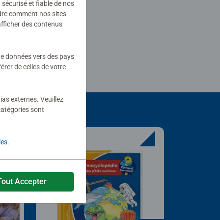
sécurisé et fiable de nos
ndre comment nos sites
afficher des contenus
 de données vers des pays
rer de celles de votre
ias externes. Veuillez
catégories sont
les
.
Tout Accepter