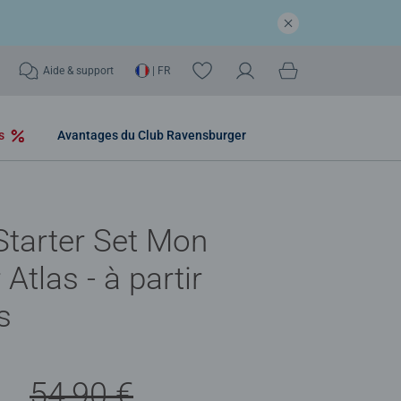
Aide & support
| FR
os
Avantages du Club Ravensburger
tarter Set Mon
Atlas - à partir
s
€
54,90 €