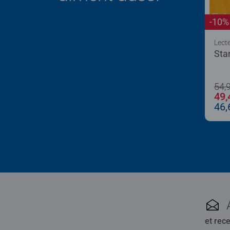
-10%
Lecte
Sta
54,
49,
46,
et rec