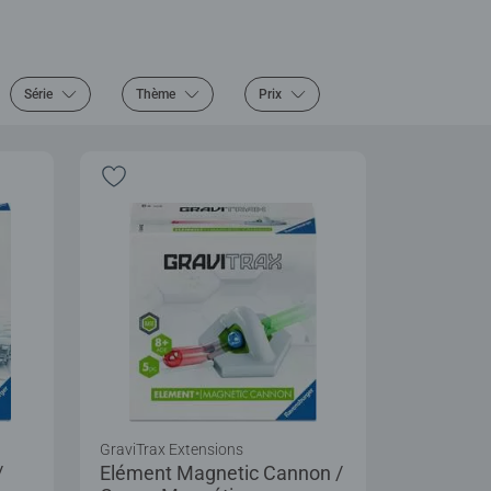
Série
Thème
Prix
GraviTrax Extensions
/
Elément Magnetic Cannon /