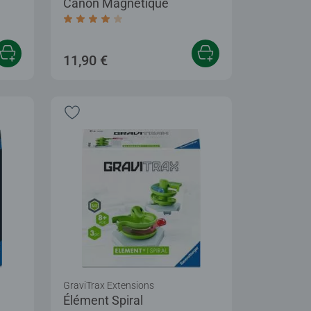
Canon Magnétique
Average rating 4,0 out of 5 stars.
11,90 €
GraviTrax Extensions
Élément Spiral