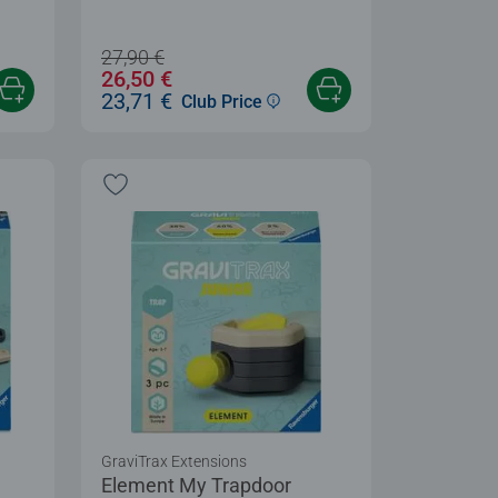
 5 stars.
27,90 €
26,50 €
23,71 €
Club Price
GraviTrax Extensions
Element My Trapdoor