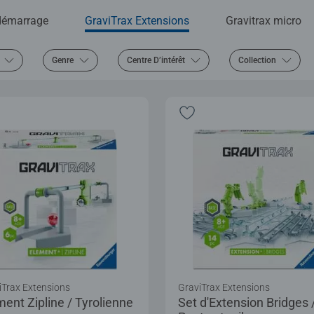
 démarrage
GraviTrax Extensions
Gravitrax micro
Genre
Centre D’intérêt
Collection
iTrax Extensions
GraviTrax Extensions
ment Zipline / Tyrolienne
Set d'Extension Bridges 