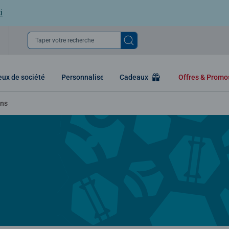
i
Taper votre recherche
eux de société
Personnaliser
Cadeaux
Offres & Prom
ons