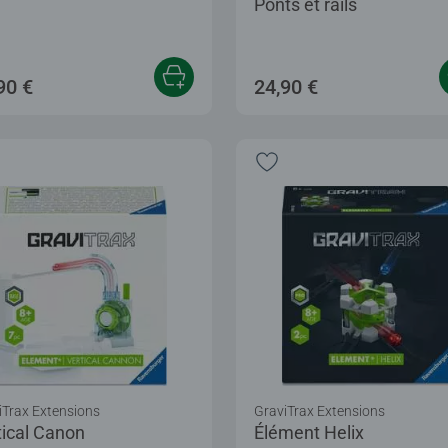
Ponts et rails
90 €
24,90 €
iTrax Extensions
GraviTrax Extensions
tical Canon
Élément Helix