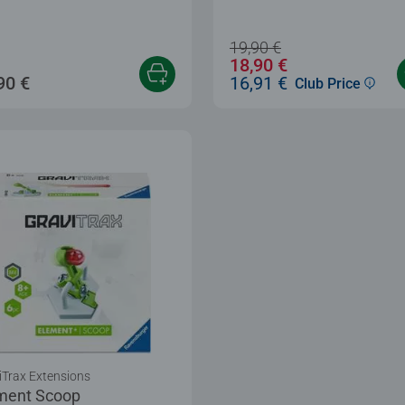
19,90 €
18,90 €
90 €
16,91 €
Club Price
iTrax Extensions
ment Scoop