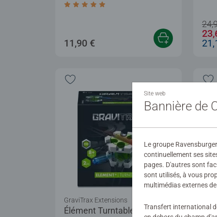
Average rating 5,0 out of 5 stars.
24,
23,
11,90 €
21,
Site web
Bannière de
Le groupe Ravensburger ut
continuellement ses site
pages. D'autres sont fac
sont utilisés, à vous pr
multimédias externes de 
GraviTrax Extensions
Grav
Transfert international 
Élément Turntable
Élé