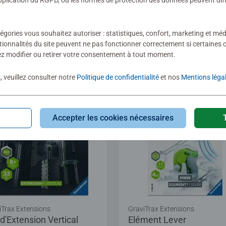
lication du RGPD, où les normes de protection des données peuvent diffé
Average rating 4,9 out of
égories vous souhaitez autoriser : statistiques, confort, marketing et méd
90 €
26,90 €
tionnalités du site peuvent ne pas fonctionner correctement si certaines 
z modifier ou retirer votre consentement à tout moment.
, veuillez consulter notre
Politique de confidentialité
et nos
Mentions léga
Accepter les cookies nécessaires
iTrax Extensions
GraviTrax Extensions
d'Extension Vertical
Elément Lever