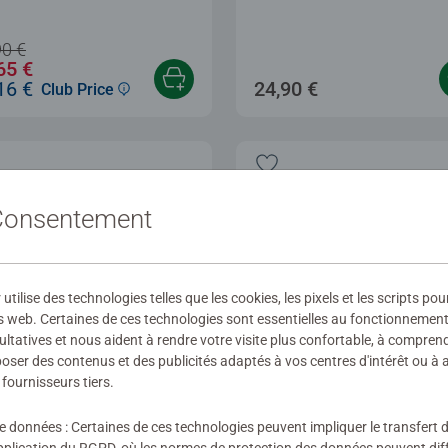
90 €
65 €
16 €
24,90 €
Club Price
 Consentement
ilise des technologies telles que les cookies, les pixels et les scripts pou
s web. Certaines de ces technologies sont essentielles au fonctionnement 
ultatives et nous aident à rendre votre visite plus confortable, à compre
oposer des contenus et des publicités adaptés à vos centres d'intérêt ou à 
fournisseurs tiers.
iTrax Extensions
GraviTrax Extensions
de données : Certaines de ces technologies peuvent impliquer le transfert
ment Transfer / Transfert
Elément Elevator