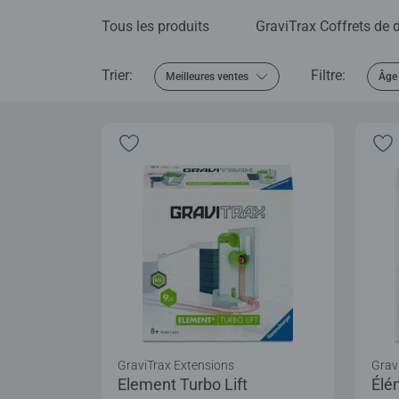
Tous les produits
GraviTrax Coffrets de
Trier:
Filtre:
Meilleures ventes
Âge
GraviTrax Extensions
Grav
Element Turbo Lift
Élé