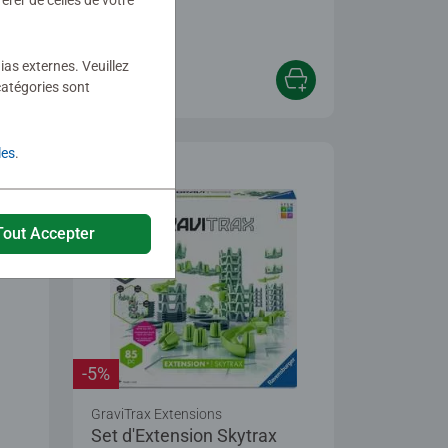
rer de celles de votre
 5 stars.
ias externes. Veuillez
11,90 €
catégories sont
les
.
Tout Accepter
-5%
GraviTrax Extensions
Set d'Extension Skytrax