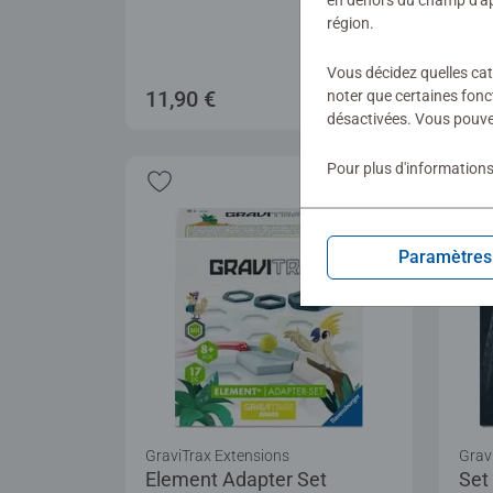
en dehors du champ d'app
région.
Vous décidez quelles cat
11,90 €
11,
noter que certaines fonc
désactivées. Vous pouve
Pour plus d'informations
Paramètres
GraviTrax Extensions
Grav
Element Adapter Set
Set 