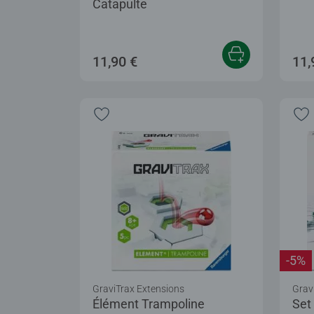
Catapulte
11,90 €
11,
-5%
GraviTrax Extensions
Grav
Élément Trampoline
Set 