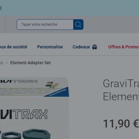
i
Taper votre recherche
eux de société
Personnaliser
Cadeaux
Offres & Prom
ns
Element Adapter Set
GraviTr
Element
11,90 €