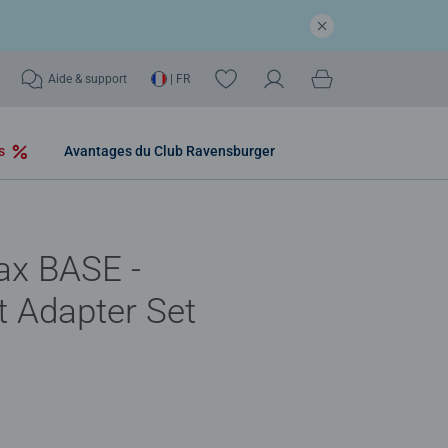
Aide & support
| FR
os
Avantages du Club Ravensburger
ax BASE -
 Adapter Set