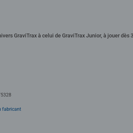
nivers GraviTrax à celui de GraviTrax Junior, à jouer dès 3
75328
 fabricant