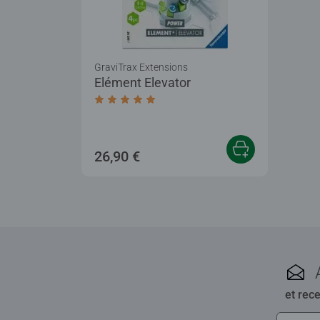
GraviTrax Extensions
Elément Elevator
Average rating 4,9 out of 5 stars.
26,90 €
et rec