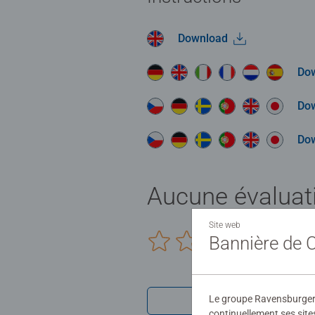
Download
Do
Do
Do
Aucune évaluat
Site web
Bannière de
0/0
Le groupe Ravensburger ut
Rédiger une 
continuellement ses site