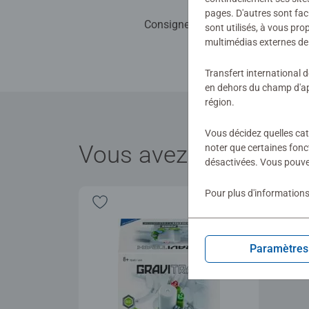
pages. D'autres sont fac
Consignes d'évaluation
sont utilisés, à vous pr
multimédias externes de 
Transfert international 
en dehors du champ d'app
région.
Vous décidez quelles cat
Vous avez récemment
noter que certaines fonc
désactivées. Vous pouve
Pour plus d'informations
Paramètres