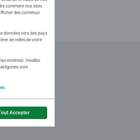
ndre comment nos sites
afficher des contenus
 de données vers des pays
rer de celles de votre
ias externes. Veuillez
catégories sont
les
.
Tout Accepter