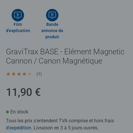
Film
Bande
d'explication
annonce du
produit
GraviTrax BASE - Elément Magnetic
Cannon / Canon Magnétique
(1)
Average rating 4,0 out of 5 stars.
11,90 €
En stock
Tous les prix s'entendent TVA comprise et hors frais
d'expédition
. Livraison en 3 à 5 jours ouvrés.