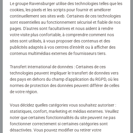
Instructions
Le groupe Ravensburger utilise des technologies telles que les
cookies, les pixels et les scripts pour fournir et améliorer
continuellement ses sites web. Certaines de ces technologies
Download
sont essentielles au fonctionnement sécurisé et fiable de nos
pages. D'autres sont facultatives et nous aident à rendre
Download
votre visite plus confortable, à comprendre comment nos
sites sont utilisés, à vous proposer des contenus et des
publicités adaptés à vos centres d'intérêt ou à afficher des
Évaluations (1)
contenus multimédias externes de fournisseurs tiers.
Transfert international de données : Certaines de ces
4,0/5
Average rating 4,0 out of 5 stars.
technologies peuvent impliquer le transfert de données vers
des pays en dehors du champ d'application du RGPD, où les
normes de protection des données peuvent différer de celles
de votre région.
Afficher les évaluations
Vous décidez quelles catégories vous souhaitez autoriser :
statistiques, confort, marketing et médias externes. Veuillez
noter que certaines fonctionnalités du site peuvent ne pas
Consignes d'évaluation
fonctionner correctement si certaines catégories sont
désactivées. Vous pouvez modifier ou retirer votre