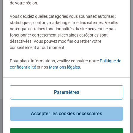
Évaluations (1)
de votre région.
5,0/5
Vous décidez quelles catégories vous souhaitez autoriser :
Average rating 5,0 out of 5 stars.
statistiques, confort, marketing et médias externes. Veuillez
noter que certaines fonctionnalités du site peuvent ne pas
fonctionner correctement si certaines catégories sont
Afficher les évaluations
désactivées. Vous pouvez modifier ou retirer votre
consentement à tout moment.
Pour plus d'informations, veuillez consulter notre
Politique de
confidentialité
et nos
Mentions légales
.
Consignes d'évaluation
Paramètres
Accepter les cookies nécessaires
Abonnez-vous à notre newsletter
et recevez un bon d'achat de 5€.