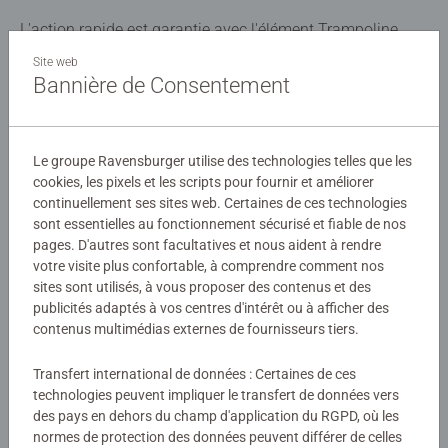
L'action rapide est garantie avec l'élément Trampoline.
Jusqu'où et à quelle hauteur la balle rebondira-t-elle sur le
Site web
trampoline à travers la piste ?
Bannière de Consentement
Détails
Le groupe Ravensburger utilise des technologies telles que les
Numéro d'article:
22417
cookies, les pixels et les scripts pour fournir et améliorer
EAN:
4005556224173
continuellement ses sites web. Certaines de ces technologies
sont essentielles au fonctionnement sécurisé et fiable de nos
pages. D'autres sont facultatives et nous aident à rendre
Avertissements et informations du fabricant
votre visite plus confortable, à comprendre comment nos
sites sont utilisés, à vous proposer des contenus et des
publicités adaptés à vos centres d'intérêt ou à afficher des
Instructions
contenus multimédias externes de fournisseurs tiers.
Transfert international de données : Certaines de ces
Download
technologies peuvent impliquer le transfert de données vers
des pays en dehors du champ d'application du RGPD, où les
normes de protection des données peuvent différer de celles