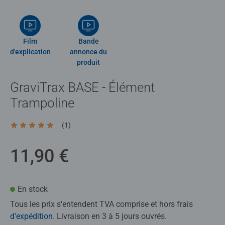
Film
Bande
d'explication
annonce du
produit
GraviTrax BASE - Élément
Trampoline
(1)
Average rating 5,0 out of 5 stars.
11,90 €
En stock
Tous les prix s'entendent TVA comprise et hors frais
d'expédition
. Livraison en 3 à 5 jours ouvrés.