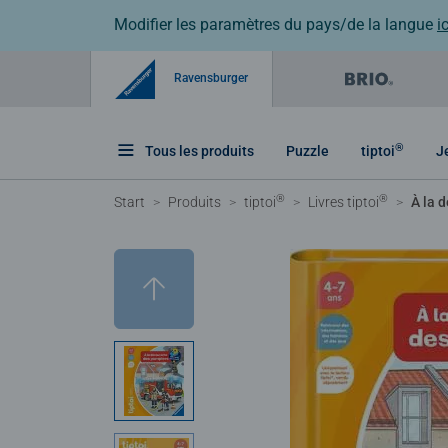
Modifier les paramètres du pays/de la langue
ic
Ravensburger
®
Tous les produits
Puzzle
tiptoi
J
®
®
Start
Produits
tiptoi
Livres tiptoi
À la 