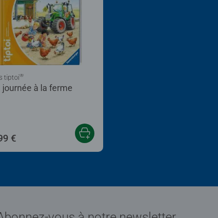
®
s tiptoi
 journée à la ferme
99 €
Abonnez-vous à notre newsletter