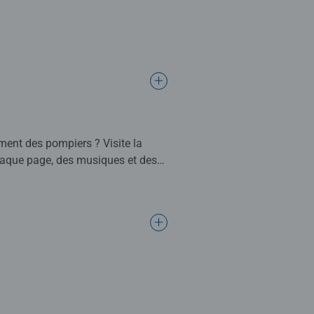
ment des pompiers ? Visite la
chaque page, des musiques et des
ans. Fonctionne uniquement avec le
ludique et autonome. Lorsque
rsonnages ou de la musique. tiptoi®
es jeux ou le globe, l’enfant n’a
 tiptoi® « Qui ? Pourquoi ?
 factuelles sont expliquées en