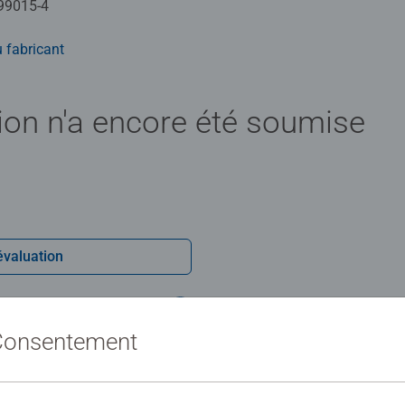
99015-4
alidées par des spécialistes. Ce produit est composé de matériau
yclés et de matériaux issus d’autres sources contrôlées (FSC-C
 fabricant
u séparément.
ion n'a encore été soumise
évaluation
 Consentement