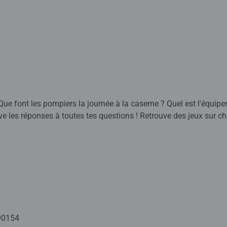
ue font les pompiers la journée à la caserne ? Quel est l'équipe
uve les réponses à toutes tes questions ! Retrouve des jeux sur 
couverte des pompiers' est un livre interactif accessible dès 4 
.
nteractif qui permet aux enfants de découvrir le monde de façon 
 image ou un texte, il entend des sons, des informations, des pe
contenu pédagogique des supports : que ce soit dans les livres, l
tout s’anime comme par magie ! La collection de livres interactifs
90154
aptée aux questions essentielles des enfants. Les informations