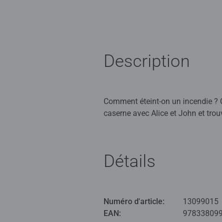
Description
Comment éteint-on un incendie ? Q
caserne avec Alice et John et tro
centaines d'informations. 'À la dé
lecteur tiptoi®, vendu séparément
Détails
tiptoi® est un lecteur éducatif i
l’enfant pointe le lecteur sur une
apporte une dimension nouvelle au 
Numéro d'article:
13099015
qu’à pointer le lecteur dessus et 
EAN:
97833809
Comment ? » répond de manière ad