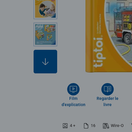
Film
Regarder le
d'explication
livre
4 +
16
Wire-O