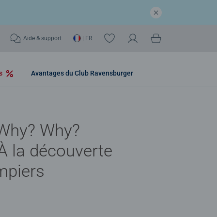
Aide & support
| FR
os
Avantages du Club Ravensburger
Why? Why?
À la découverte
mpiers