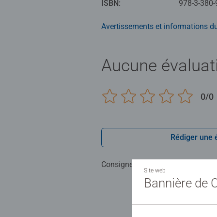
ISBN:
978-3-380-
fonction de l'âge des enfants et v
certifiées FSC®, de matériaux rec
Avertissements et informations du
Lecteur tiptoi® non inclus. Vend
Aucune évaluat
0/0
Rédiger une 
Consignes d'évaluation
Site web
Bannière de