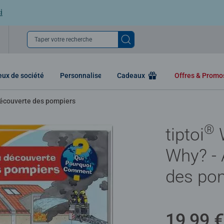
i
Taper votre recherche
eux de société
Personnaliser
Cadeaux
Offres & Prom
découverte des pompiers
®
tiptoi
Why? - 
des po
19,99 €