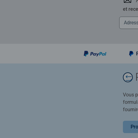
et rec
Vous po
formula
fournir
Pro