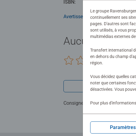
ISBN:
978-3-380-
Le groupe Ravensburger ut
Lecteur tiptoi® non inclus. Vend
Avertissements et informations du
continuellement ses site
pages. D'autres sont fac
sont utilisés, à vous pr
multimédias externes de 
Aucune évaluat
Transfert international 
en dehors du champ d'app
0/0
région.
Vous décidez quelles cat
noter que certaines fonc
Rédiger une 
désactivées. Vous pouve
Consignes d'évaluation
Pour plus d'informations
Paramètres