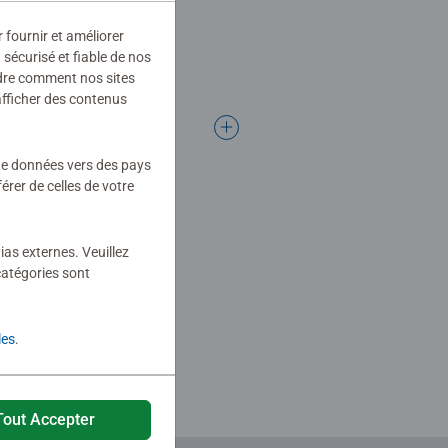
r fournir et améliorer
sécurisé et fiable de nos
ndre comment nos sites
afficher des contenus
 de données vers des pays
rer de celles de votre
ias externes. Veuillez
catégories sont
les
.
Tout Accepter