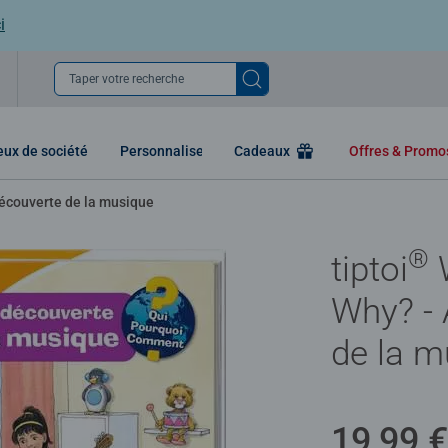
i
Taper votre recherche
eux de société
Personnaliser
Cadeaux
Offres & Prom
découverte de la musique
®
tiptoi
Why? - 
de la m
19,99 €