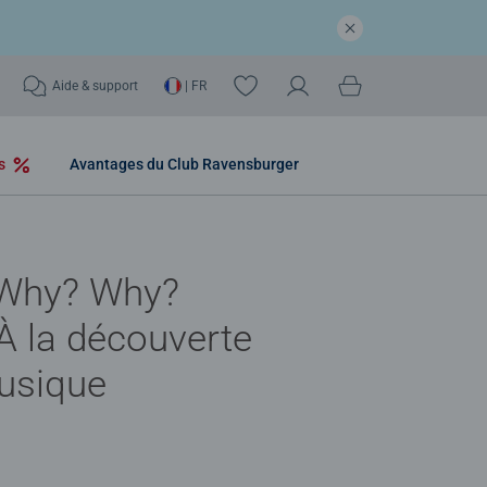
Aide & support
| FR
os
Avantages du Club Ravensburger
Why? Why?
À la découverte
usique