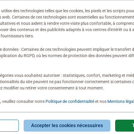
99047-5
ilise des technologies telles que les cookies, les pixels et les scripts pou
u séparément.
 fabricant
s web. Certaines de ces technologies sont essentielles au fonctionnement 
ultatives et nous aident à rendre votre visite plus confortable, à compre
oposer des contenus et des publicités adaptés à vos centres d'intérêt ou à 
fournisseurs tiers.
ion n'a encore été soumise
de données : Certaines de ces technologies peuvent impliquer le transfert
lication du RGPD, où les normes de protection des données peuvent diffé
égories vous souhaitez autoriser : statistiques, confort, marketing et méd
tionnalités du site peuvent ne pas fonctionner correctement si certaines 
évaluation
z modifier ou retirer votre consentement à tout moment.
, veuillez consulter notre
Politique de confidentialité
et nos
Mentions léga
Accepter les cookies nécessaires