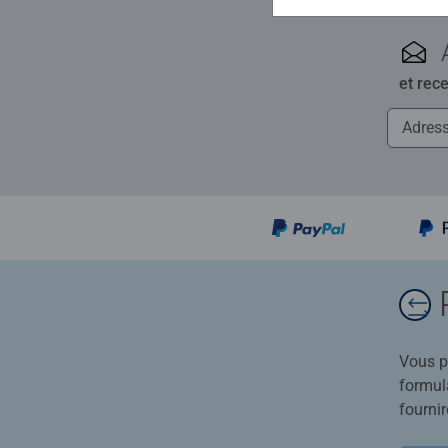
et rec
Vous po
formula
fournir