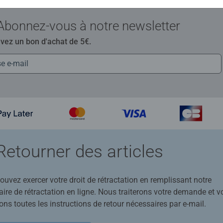
Abonnez-vous à notre newsletter
evez un bon d'achat de 5€.
Retourner des articles
uvez exercer votre droit de rétractation en remplissant notre
ire de rétractation en ligne. Nous traiterons votre demande et v
ons toutes les instructions de retour nécessaires par e-mail.