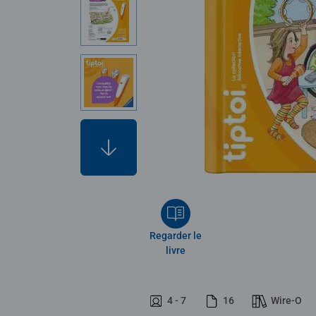
Regarder le
livre
4 - 7
16
Wire-O