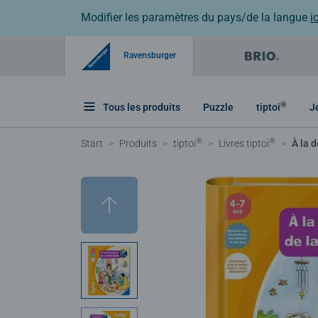
Modifier les paramètres du pays/de la langue
ic
Ravensburger
®
Tous les produits
Puzzle
tiptoi
J
®
®
Start
Produits
tiptoi
Livres tiptoi
À la 