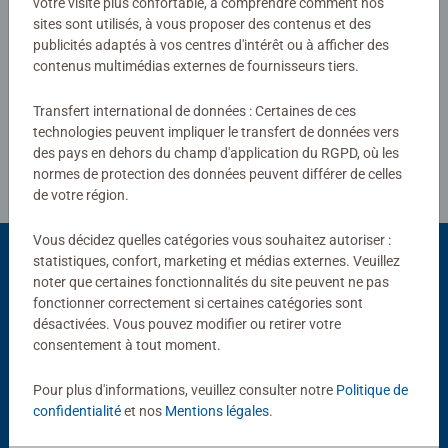
votre visite plus confortable, à comprendre comment nos
sites sont utilisés, à vous proposer des contenus et des
publicités adaptés à vos centres d'intérêt ou à afficher des
Rédiger une évaluation
contenus multimédias externes de fournisseurs tiers.
Transfert international de données : Certaines de ces
Consignes d'évaluation
technologies peuvent impliquer le transfert de données vers
des pays en dehors du champ d'application du RGPD, où les
normes de protection des données peuvent différer de celles
de votre région.
Vous décidez quelles catégories vous souhaitez autoriser :
statistiques, confort, marketing et médias externes. Veuillez
noter que certaines fonctionnalités du site peuvent ne pas
Choix populaires
fonctionner correctement si certaines catégories sont
désactivées. Vous pouvez modifier ou retirer votre
D'autres personnes aiment aussi
consentement à tout moment.
Pour plus d'informations, veuillez consulter notre
Politique de
confidentialité
et nos
Mentions légales
.