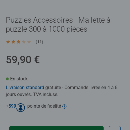
Puzzles Accessoires - Mallette à
puzzle 300 à 1000 pièces
(11)
Average rating 3,2 out of 5 stars.
59,90 €
En stock
Livraison standard
gratuite - Commande livrée en 4 à 8
jours ouvrés. TVA incluse.
+
599
points de fidélité