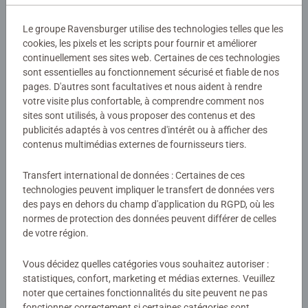
Détails
carton solide qui vous indique le format. A n'importe quel
Le groupe Ravensburger utilise des technologies telles que les
moment, vous pouvez refermer la mallette et ranger votre
cookies, les pixels et les scripts pour fournir et améliorer
Numéro d'article:
17962
puzzle, même en cours d'assemblage.
continuellement ses sites web. Certaines de ces technologies
EAN:
4005556179626
sont essentielles au fonctionnement sécurisé et fiable de nos
Celle-ci compresse le puzzle de sorte à le garder intact, et
pages. D'autres sont facultatives et nous aident à rendre
Avertissements et informations du fabricant
vous permet de le reprendre après une petite pause. Peu
votre visite plus confortable, à comprendre comment nos
épaisse, la mallette peut se glisser partout : sous un lit, un
sites sont utilisés, à vous proposer des contenus et des
publicités adaptés à vos centres d'intérêt ou à afficher des
canapé, ou même en position verticale. Voilà un
Évaluations (11)
contenus multimédias externes de fournisseurs tiers.
indispensable pour tous les passionnés de puzzles !
Transfert international de données : Certaines de ces
3,2/5
Average rating 3,2 out of 5 stars.
technologies peuvent impliquer le transfert de données vers
des pays en dehors du champ d'application du RGPD, où les
normes de protection des données peuvent différer de celles
de votre région.
Afficher les évaluations
Vous décidez quelles catégories vous souhaitez autoriser :
statistiques, confort, marketing et médias externes. Veuillez
noter que certaines fonctionnalités du site peuvent ne pas
Consignes d'évaluation
fonctionner correctement si certaines catégories sont