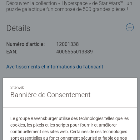
Découvrez la collection « Hyperspace » de Star Wars™ : un
puzzle galactique fun composé de 500 grandes pièces !
Détails
Numéro d'article:
12001338
EAN:
4005555013389
Avertissements et informations du fabricant
Produits similaires
Site web
Bannière de Consentement
Aucune évaluation n'a encore été
Le groupe Ravensburger utilise des technologies telles que les
soumise
cookies, les pixels et les scripts pour fournir et améliorer
continuellement ses sites web. Certaines de ces technologies
sont essentielles au fonctionnement sécurisé et fiable de nos