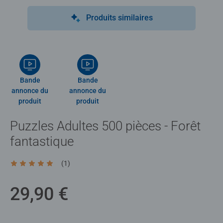
Produits similaires
Bande
Bande
annonce du
annonce du
produit
produit
Puzzles Adultes 500 pièces - Forêt
fantastique
(1)
Average rating 5,0 out of 5 stars.
29,90 €