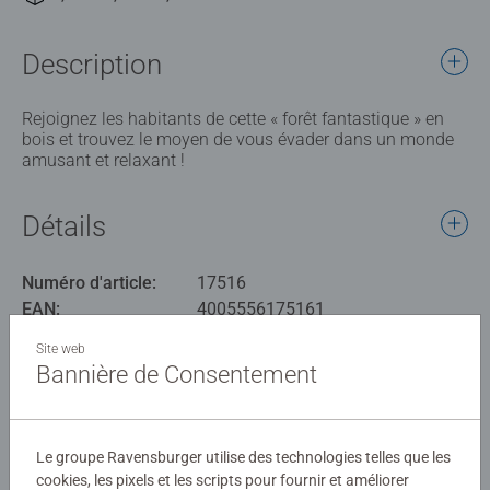
Description
Rejoignez les habitants de cette « forêt fantastique » en
bois et trouvez le moyen de vous évader dans un monde
amusant et relaxant !
Détails
Numéro d'article:
17516
EAN:
4005556175161
Site web
Avertissements et informations du fabricant
Bannière de Consentement
Produits similaires
Le groupe Ravensburger utilise des technologies telles que les
cookies, les pixels et les scripts pour fournir et améliorer