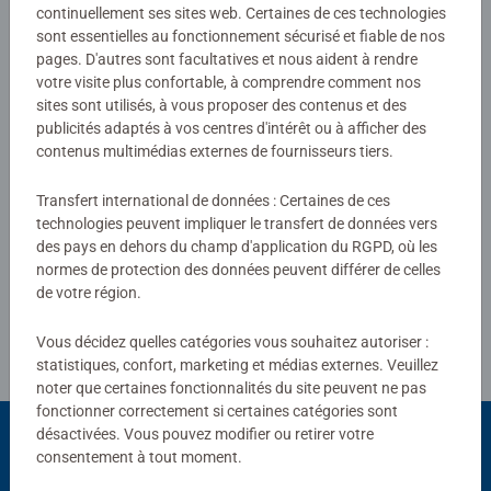
continuellement ses sites web. Certaines de ces technologies
Évaluations (1)
sont essentielles au fonctionnement sécurisé et fiable de nos
pages. D'autres sont facultatives et nous aident à rendre
votre visite plus confortable, à comprendre comment nos
5,0/5
Average rating 5,0 out of 5 stars.
sites sont utilisés, à vous proposer des contenus et des
publicités adaptés à vos centres d'intérêt ou à afficher des
contenus multimédias externes de fournisseurs tiers.
Afficher les évaluations
Transfert international de données : Certaines de ces
technologies peuvent impliquer le transfert de données vers
des pays en dehors du champ d'application du RGPD, où les
normes de protection des données peuvent différer de celles
de votre région.
Consignes d'évaluation
Vous décidez quelles catégories vous souhaitez autoriser :
statistiques, confort, marketing et médias externes. Veuillez
noter que certaines fonctionnalités du site peuvent ne pas
fonctionner correctement si certaines catégories sont
désactivées. Vous pouvez modifier ou retirer votre
consentement à tout moment.
Choix populaires