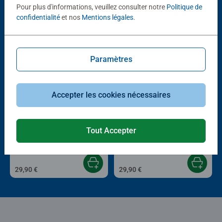
Pour plus d'informations, veuillez consulter notre
Politique de
D'autres personnes aiment aussi
confidentialité
et nos
Mentions légales
.
Paramètres
Accepter les cookies nécessaires
Puzzle adulte
Puzzle adulte
Monde marin coloré
Jardin de la nature
Tout Accepter
Average rating 5,0 out of 5 stars.
29,90 €
29,90 €