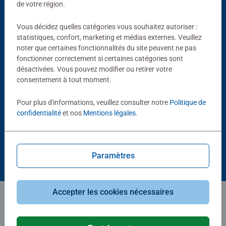
de votre région.
Vous décidez quelles catégories vous souhaitez autoriser :
statistiques, confort, marketing et médias externes. Veuillez
noter que certaines fonctionnalités du site peuvent ne pas
fonctionner correctement si certaines catégories sont
désactivées. Vous pouvez modifier ou retirer votre
consentement à tout moment.
Puzzle adulte
Puzzle adulte
Un château au fil des saisons
Promenade du soir dans Paris
Average rating 4,0 out of 5 stars.
Pour plus d'informations, veuillez consulter notre
Politique de
confidentialité
et nos
Mentions légales
.
149,99 €
149,99 €
Paramètres
Accepter les cookies nécessaires
Vous avez récemment consulté