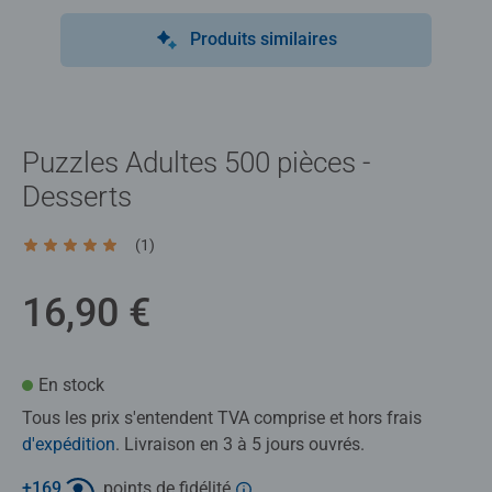
Produits similaires
Puzzles Adultes 500 pièces -
Desserts
(1)
Average rating 5,0 out of 5 stars.
16,90 €
En stock
Tous les prix s'entendent TVA comprise et hors frais
d'expédition
. Livraison en 3 à 5 jours ouvrés.
+
169
points de fidélité