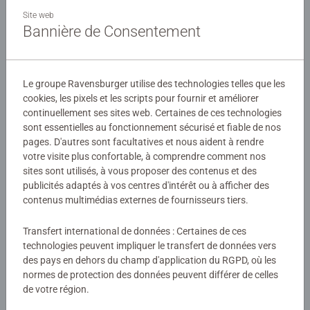
Découvrez cette nouvelle collection de puzzles au format
Site web
rond inédit et aux illustrations fraîches et tendances
Bannière de Consentement
idéale pour un moment de pure détente dans un tourbillon
de couleurs ! Toujours avec la même qualité
Détails
Ravensburger !
Le groupe Ravensburger utilise des technologies telles que les
cookies, les pixels et les scripts pour fournir et améliorer
Numéro d'article:
17171
Les puzzles Circle of Colors sont conçus par des artistes
continuellement ses sites web. Certaines de ces technologies
EAN:
4005556171712
et offrent un tout nouveau défi, celui d'assembler des
sont essentielles au fonctionnement sécurisé et fiable de nos
puzzles au format circulaire. Pour les débutants en
pages. D'autres sont facultatives et nous aident à rendre
Avertissements et informations du fabricant
matière de puzzles, les professionnels expérimentés ou
votre visite plus confortable, à comprendre comment nos
tout simplement pour s'évader du quotidien stressant,
sites sont utilisés, à vous proposer des contenus et des
Produits similaires
publicités adaptés à vos centres d'intérêt ou à afficher des
chacun trouvera SON Circle of Colors. Les couleurs, qui
contenus multimédias externes de fournisseurs tiers.
sont disposées en suivant les couleurs de l'arc-en-ciel,
facilitent l'assemblage du puzzle. Vous obtiendrez ainsi le
Transfert international de données : Certaines de ces
motif fini, pièce par pièce, nuance de couleur après
technologies peuvent impliquer le transfert de données vers
nuance de couleur.
Évaluations (1)
des pays en dehors du champ d'application du RGPD, où les
normes de protection des données peuvent différer de celles
de votre région.
5,0/5
Average rating 5,0 out of 5 stars.