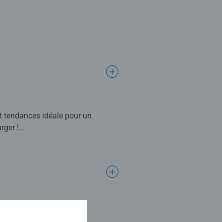
et tendances idéale pour un
rger !
'assembler des puzzles au format
plement pour s'évader du quotidien
eurs de l'arc-en-ciel, facilitent
rès nuance de couleur.