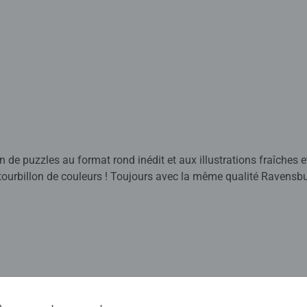
n de puzzles au format rond inédit et aux illustrations fraîches 
ourbillon de couleurs ! Toujours avec la même qualité Ravensbu
conçus par des artistes et offrent un tout nouveau défi, celui d
 matière de puzzles, les professionnels expérimentés ou tout sim
le of Colors. Les couleurs, qui sont disposées en suivant les coul
ndrez ainsi le motif fini, pièce par pièce, nuance de couleur ap