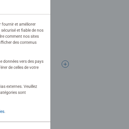
r fournir et améliorer
sécurisé et fiable de nos
ndre comment nos sites
afficher des contenus
 de données vers des pays
rer de celles de votre
ias externes. Veuillez
catégories sont
les
.