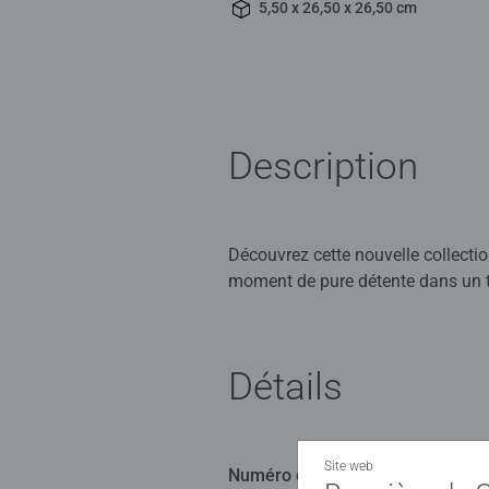
5,50 x 26,50 x 26,50 cm
Description
Découvrez cette nouvelle collectio
moment de pure détente dans un t
Les puzzles Circle of Colors sont 
circulaire. Pour les débutants en
Détails
stressant, chacun trouvera SON Circ
l'assemblage du puzzle. Vous obtie
Site web
Numéro d'article:
12000823