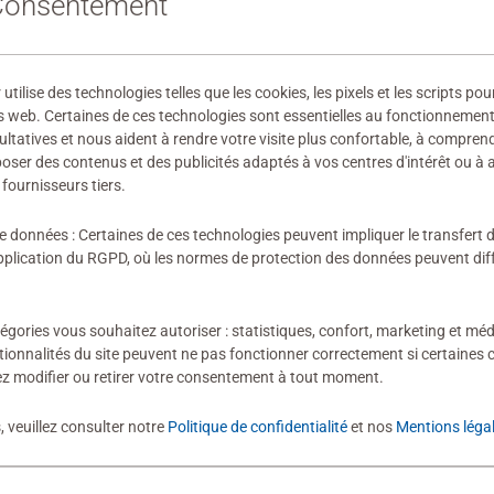
 Consentement
08231
 fabricant
ilise des technologies telles que les cookies, les pixels et les scripts pou
ires
s web. Certaines de ces technologies sont essentielles au fonctionnement 
ultatives et nous aident à rendre votre visite plus confortable, à compre
oposer des contenus et des publicités adaptés à vos centres d'intérêt ou à 
fournisseurs tiers.
de données : Certaines de ces technologies peuvent impliquer le transfert
ion n'a encore été soumise
lication du RGPD, où les normes de protection des données peuvent diffé
égories vous souhaitez autoriser : statistiques, confort, marketing et méd
tionnalités du site peuvent ne pas fonctionner correctement si certaines 
z modifier ou retirer votre consentement à tout moment.
évaluation
, veuillez consulter notre
Politique de confidentialité
et nos
Mentions léga