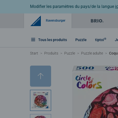
Modifier les paramètres du pays/de la langue
ic
Ravensburger
®
Tous les produits
Puzzle
tiptoi
J
Start
Produits
Puzzle
Puzzle adulte
Coqu