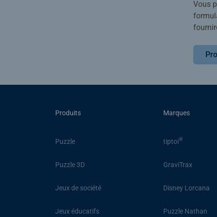
Vous po
formula
fournir
Pro
Produits
Marques
®
Puzzle
tiptoi
Puzzle 3D
GraviTrax
Jeux de société
Disney Lorcana
Jeux éducatifs
Puzzle Nathan