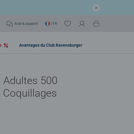
Aide & support
| FR
os
Avantages du Club Ravensburger
 Adultes 500
- Coquillages