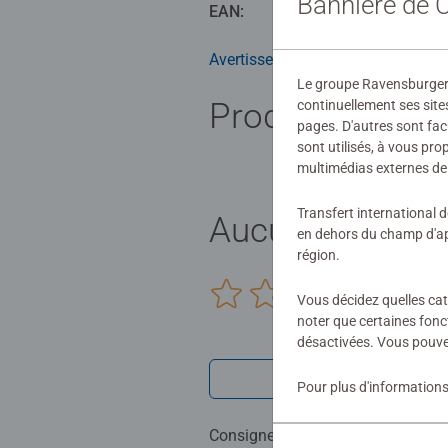
Bannière de
EAN:
40055550
Avertissements et informations du
Le groupe Ravensburger ut
Produits simila
continuellement ses site
pages. D'autres sont fac
sont utilisés, à vous pr
multimédias externes de 
Transfert international 
Aucune évaluat
en dehors du champ d'app
région.
0/0
Vous décidez quelles cat
noter que certaines fonc
désactivées. Vous pouve
Rédiger une 
Pour plus d'informations
Consignes d'évaluation