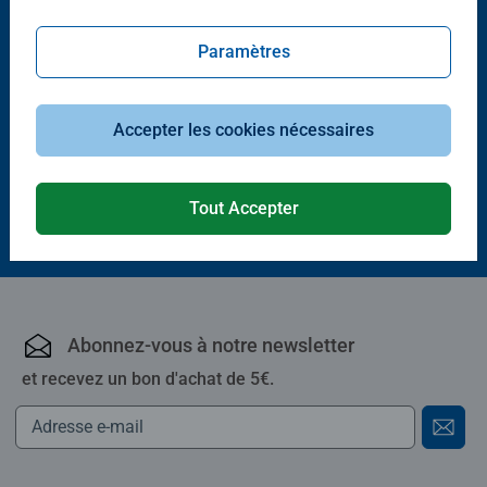
Paramètres
Puzzle adulte
Puzzle adulte
Le Daigo-ji, Kyoto, Japon
L'heure du thé au jardin japonais
Accepter les cookies nécessaires
Tout Accepter
18,00 €
18,00 €
Abonnez-vous à notre newsletter
et recevez un bon d'achat de 5€.