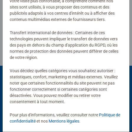
votre visite plus confortable, à comprendre comment nos
sites sont utilisés, à vous proposer des contenus et des
publicités adaptés à vos centres d'intérêt ou à afficher des
Rédiger une évaluation
contenus multimédias externes de fournisseurs tiers.
Transfert international de données : Certaines de ces
Consignes d'évaluation
technologies peuvent impliquer le transfert de données vers
des pays en dehors du champ d'application du RGPD, où les
normes de protection des données peuvent différer de celles
de votre région.
Vous décidez quelles catégories vous souhaitez autoriser :
statistiques, confort, marketing et médias externes. Veuillez
noter que certaines fonctionnalités du site peuvent ne pas
Choix populaires
fonctionner correctement si certaines catégories sont
désactivées. Vous pouvez modifier ou retirer votre
D'autres personnes aiment aussi
consentement à tout moment.
Pour plus d'informations, veuillez consulter notre
Politique de
confidentialité
et nos
Mentions légales
.