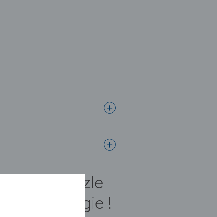
ifique puzzle
t de nostalgie !