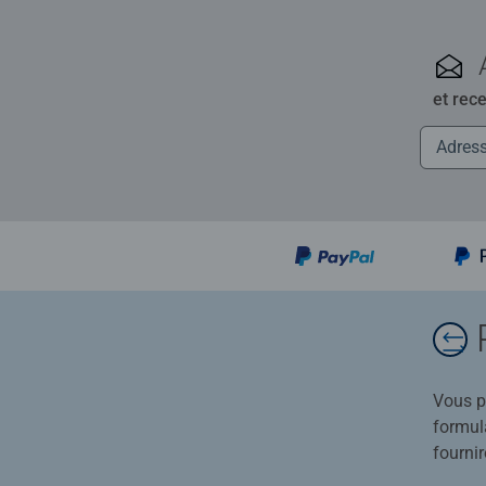
et rec
Vous po
formula
fournir