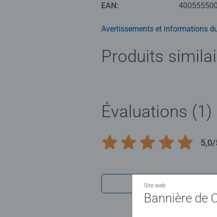
EAN:
40055550
Avertissements et informations du
Produits simila
Évaluations (1)
5,0/
Average rating 5,0 out of 5 stars.
Afficher les 
Site web
Bannière de