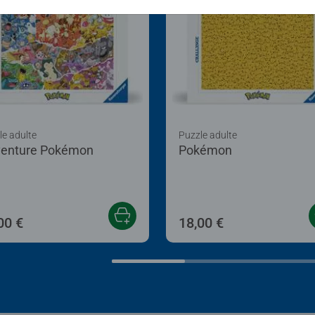
mode en Allemagn
mémoire à long
important. Je p
Pokémon représen
puzzle génial et
même ou pour de
le adulte
Puzzle adulte
venture Pokémon
Pokémon
00 €
18,00 €