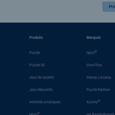
Pro
Produits
Marques
®
Puzzle
tiptoi
Puzzle 3D
GraviTrax
Jeux de société
Disney Lorcana
Jeux éducatifs
Puzzle Nathan
®
Activités artistiques
Xoomy
®
tiptoi
my Ravensburger