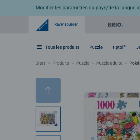
Modifier les paramètres du pays/de la langue
ic
Ravensburger
®
Tous les produits
Puzzle
tiptoi
J
Start
Produits
Puzzle
Puzzle adulte
Pok