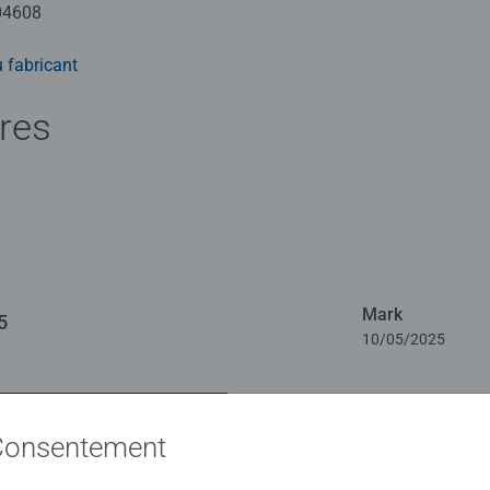
04608
 fabricant
ires
Mark
5
10/05/2025
Un magn
évaluations
 Consentement
emprein