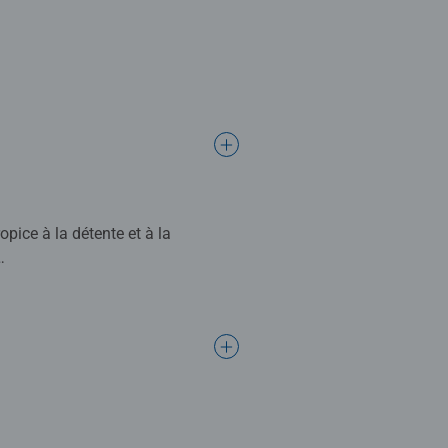
opice à la détente et à la
r un bon moment en famille. La
nes qui ont goûté au monde
forme, elle est ainsi unique, et