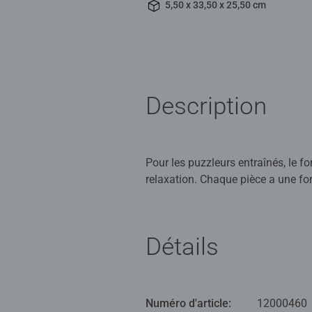
5,50 x 33,50 x 25,50 cm
Description
Pour les puzzleurs entraînés, le fo
relaxation. Chaque pièce a une fo
Nos puzzles sont parfaits pour se
qualité des puzzles Ravensburger 
Détails
ludique des puzzles avec des produ
elles s'assemblent parfaitement en
Numéro d'article:
12000460