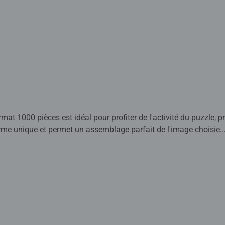
rmat 1000 pièces est idéal pour profiter de l'activité du puzzle, pr
rme unique et permet un assemblage parfait de l'image choisie.
 détendre après une journée de travail ou d'école et pour passe
est reconnue et appréciée. Faites partie des millions de person
its Ravensburger de qualité. Chaque pièce de puzzle a sa propre 
tre elles.