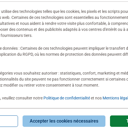
Rating 5 out of 5
ilise des technologies telles que les cookies, les pixels et les scripts pou
s web. Certaines de ces technologies sont essentielles au fonctionnement 
ultatives et nous aident à rendre votre visite plus confortable, à compre
Ce puzzle est gén
oposer des contenus et des publicités adaptés à vos centres d'intérêt ou à 
Tout d'abord, ma
fournisseurs tiers.
assez facile. À tr
soirées motivées 
de données : Certaines de ces technologies peuvent impliquer le transfert
d'une part par le 
lication du RGPD, où les normes de protection des données peuvent diffé
zones de couleurs
0
0 users marked t
D'autre part, ch
Après une brève 
égories vous souhaitez autoriser : statistiques, confort, marketing et méd
tionnalités du site peuvent ne pas fonctionner correctement si certaines 
peut attribuer un
z modifier ou retirer votre consentement à tout moment.
De plus, la quali
Pokémon sont d'u
, veuillez consulter notre
Politique de confidentialité
et nos
Mentions léga
Chaque pièce s'
solidement avec s
la nostalgie. M
Accepter les cookies nécessaires
lorsque les mons