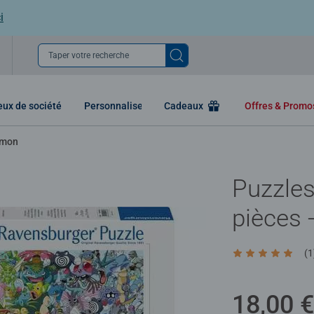
i
Taper votre recherche
eux de société
Personnaliser
Cadeaux
Offres & Prom
émon
Puzzles
pièces
(1
Average rating 5
18,00 €