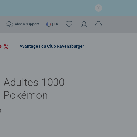
Aide & support
| FR
os
Avantages du Club Ravensburger
 Adultes 1000
 - Pokémon
)
,0 out of 5 stars.