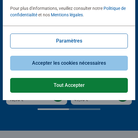
D'autres personnes aiment aussi
Pour plus d'informations, veuillez consulter notre
Politique de
confidentialité
et nos
Mentions légales
.
Paramètres
Accepter les cookies nécessaires
Puzzle adulte
Puzzle adulte
Astérix au village
L'univers Astérix
Average rating 5,0 out of 5 stars.
Tout Accepter
13,90 €
49,90 €