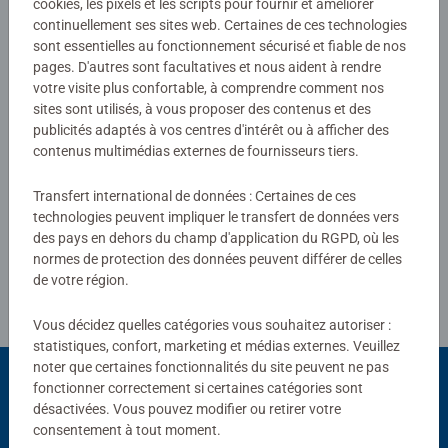
cookies, les pixels et les scripts pour fournir et améliorer
Aucune évaluation n'a encore été
continuellement ses sites web. Certaines de ces technologies
sont essentielles au fonctionnement sécurisé et fiable de nos
soumise
pages. D'autres sont facultatives et nous aident à rendre
votre visite plus confortable, à comprendre comment nos
0/0
sites sont utilisés, à vous proposer des contenus et des
publicités adaptés à vos centres d'intérêt ou à afficher des
contenus multimédias externes de fournisseurs tiers.
Rédiger une évaluation
Transfert international de données : Certaines de ces
technologies peuvent impliquer le transfert de données vers
des pays en dehors du champ d'application du RGPD, où les
Consignes d'évaluation
normes de protection des données peuvent différer de celles
de votre région.
Vous décidez quelles catégories vous souhaitez autoriser :
statistiques, confort, marketing et médias externes. Veuillez
noter que certaines fonctionnalités du site peuvent ne pas
fonctionner correctement si certaines catégories sont
désactivées. Vous pouvez modifier ou retirer votre
Choix populaires
consentement à tout moment.