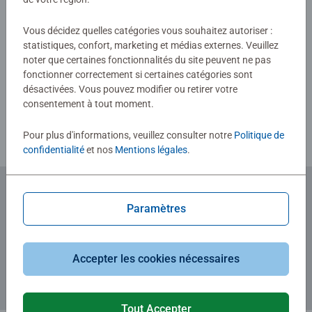
Vous décidez quelles catégories vous souhaitez autoriser :
statistiques, confort, marketing et médias externes. Veuillez
Rédiger une évaluation
noter que certaines fonctionnalités du site peuvent ne pas
fonctionner correctement si certaines catégories sont
désactivées. Vous pouvez modifier ou retirer votre
Consignes d'évaluation
consentement à tout moment.
Pour plus d'informations, veuillez consulter notre
Politique de
confidentialité
et nos
Mentions légales
.
Paramètres
Abonnez-vous à notre newsletter
et recevez un bon d'achat de 5€.
Accepter les cookies nécessaires
Tout Accepter