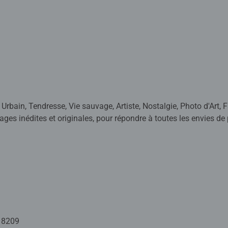
, Urbain, Tendresse, Vie sauvage, Artiste, Nostalgie, Photo d'Art
ages inédites et originales, pour répondre à toutes les envies de 
bore ses puzzles à partir d'images choisies avec le plus grand so
ions qu'elles suscitent.
ormat 2000 pièces est idéal pour profiter de cette activité, propi
18209