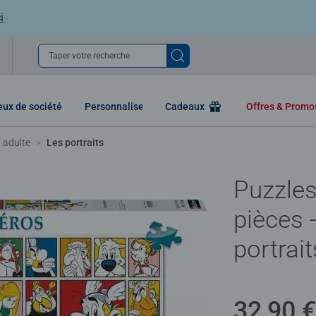
i
Taper votre recherche
eux de société
Personnaliser
Cadeaux
Offres & Prom
 adulte
Les portraits
Puzzles
pièces -
portrait
32,90 €