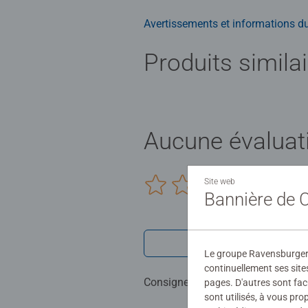
Avertissements et informations du
Produits simila
Aucune évaluat
Site web
0/0
Bannière de
Rédiger une 
Le groupe Ravensburger ut
continuellement ses site
Consignes d'évaluation
pages. D'autres sont fac
sont utilisés, à vous pr