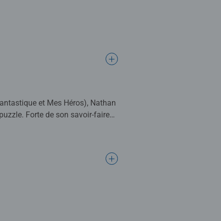
, Fantastique et Mes Héros), Nathan
puzzle. Forte de son savoir-faire
in, pour leur qualité, leur
ce au calme et à la relaxation.