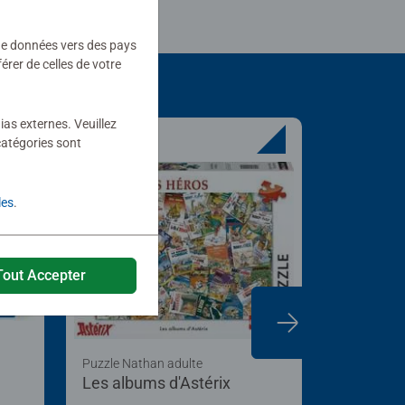
 de données vers des pays
rer de celles de votre
ias externes. Veuillez
catégories sont
les
.
Tout Accepter
Puzzle Nathan adulte
Puzzle adul
Les albums d'Astérix
Les plus
Disney