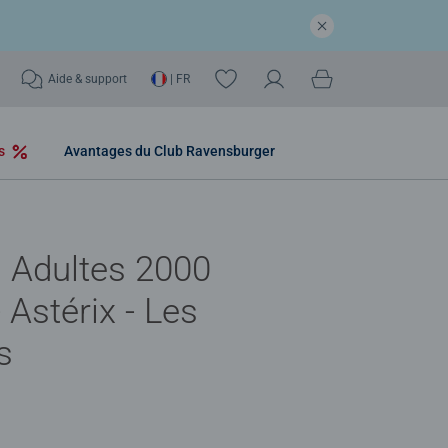
Aide & support
| FR
os
Avantages du Club Ravensburger
 Adultes 2000
 Astérix - Les
s