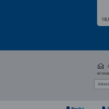
18,
et rec