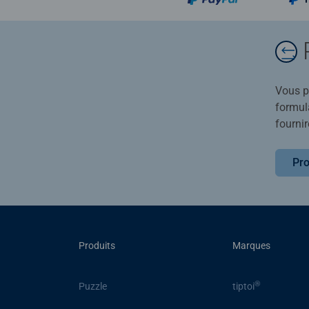
Vous po
formula
fournir
Pro
Produits
Marques
®
Puzzle
tiptoi