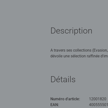
Description
A travers ses collections (Evasion
dévoile une sélection raffinée d'im
dans le livre, la marque Nathan éla
dimension symbolique ou les émot
Détails
Pour les puzzleurs passionnés, le f
Numéro d'article:
12001820
EAN:
40055550