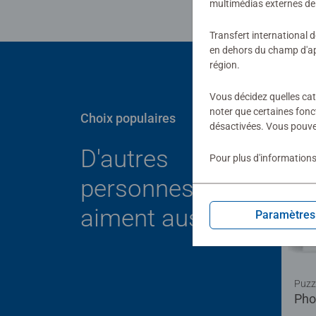
multimédias externes de 
Transfert international 
en dehors du champ d'app
région.
Vous décidez quelles cat
noter que certaines fonc
Choix populaires
désactivées. Vous pouve
D'autres
Pour plus d'informations
personnes
aiment aussi
Paramètres
Puzz
Pho