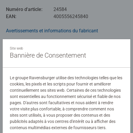
Numéro d'article:
24584
EAN:
4005556245840
Avertissements et informations du fabricant
Site web
Aucune évaluation n'a encore été
Bannière de Consentement
soumise
0/0
Le groupe Ravensburger utilise des technologies telles que les
cookies, les pixels et les scripts pour fournir et améliorer
continuellement ses sites web. Certaines de ces technologies
sont essentielles au fonctionnement sécurisé et fiable de nos
Rédiger une évaluation
pages. D'autres sont facultatives et nous aident à rendre
votre visite plus confortable, à comprendre comment nos
sites sont utilisés, à vous proposer des contenus et des
Consignes d'évaluation
publicités adaptés à vos centres d'intérêt ou à afficher des
contenus multimédias externes de fournisseurs tiers.