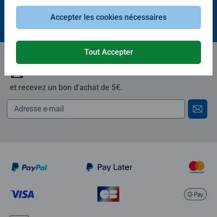
89,90 €
49,90 €
Accepter les cookies nécessaires
Tout Accepter
Abonnez-vous à notre newsletter
et recevez un bon d'achat de 5€.