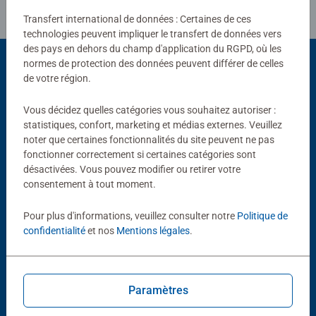
Transfert international de données : Certaines de ces
technologies peuvent impliquer le transfert de données vers
des pays en dehors du champ d'application du RGPD, où les
normes de protection des données peuvent différer de celles
de votre région.
Choix populaires
Vous décidez quelles catégories vous souhaitez autoriser :
D'autres personnes aiment aussi
statistiques, confort, marketing et médias externes. Veuillez
noter que certaines fonctionnalités du site peuvent ne pas
fonctionner correctement si certaines catégories sont
désactivées. Vous pouvez modifier ou retirer votre
consentement à tout moment.
Pour plus d'informations, veuillez consulter notre
Politique de
confidentialité
et nos
Mentions légales
.
GraviTrax Coffrets de démarrage
GraviTrax Coffrets de démarrage
Starter Set My Planet - 4 thèmes
Starter Set Dino
Paramètres
Average rating 5,0 out of 5 stars.