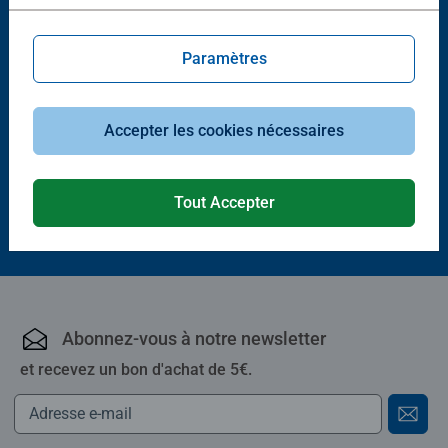
Paramètres
GraviTrax Coffrets de démarrage
GraviTrax Coffrets de démarrage
Action-Set Skytrax
Starter Set Vertical
Accepter les cookies nécessaires
34,90 €
64,90 €
Tout Accepter
Abonnez-vous à notre newsletter
et recevez un bon d'achat de 5€.