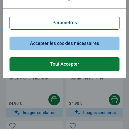
34,90 €
34,90 €
Images similaires
Images similaires
Paramètres
Accepter les cookies nécessaires
Tout Accepter
Puzzle 3D bâtiments
Puzzle 3D bâtiments
Arc de Triomphe illuminé
Tour de Pise illuminée
34,90 €
34,90 €
Images similaires
Images similaires