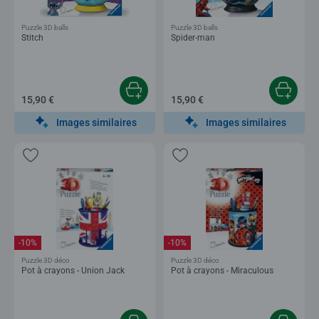
Puzzle 3D balls
Puzzle 3D balls
Stitch
Spider-man
15,90 €
15,90 €
Images similaires
Images similaires
-10%
-10%
Puzzle 3D déco
Puzzle 3D déco
Pot à crayons - Union Jack
Pot à crayons - Miraculous