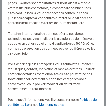
pages. D'autres sont facultatives et nous aident à rendre
votre visite plus confortable, à comprendre comment nos
Puzzle 3D véhicules
Puzzle 3D véhicules
sites sont utilisés, à vous proposer des contenus et des
Combi T1 Volkswagen
Dodge Challenger R/T Scat Pack
publicités adaptés à vos centres d'intérêt ou à afficher des
contenus multimédias externes de fournisseurs tiers.
Transfert international de données : Certaines de ces
34,90 €
34,90 €
technologies peuvent impliquer le transfert de données vers
des pays en dehors du champ d'application du RGPD, où les
Images similaires
Images similaires
normes de protection des données peuvent différer de celles
de votre région.
Vous décidez quelles catégories vous souhaitez autoriser :
statistiques, confort, marketing et médias externes. Veuillez
noter que certaines fonctionnalités du site peuvent ne pas
fonctionner correctement si certaines catégories sont
désactivées. Vous pouvez modifier ou retirer votre
consentement à tout moment.
Puzzle 3D véhicules
Puzzle 3D véhicules
Lamborghini Huracán EVO -
Porsche 911 GT3 Cup Salzburg
Edition verte
Pour plus d'informations, veuillez consulter notre
Politique de
Average rating 2,0 out of 5 stars.
confidentialité
et nos
Mentions légales
.