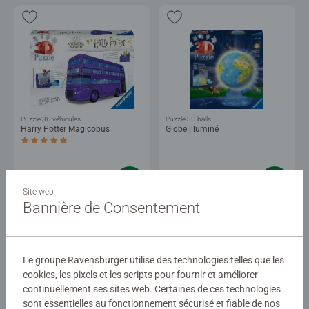
Puzzle 3D véhicules
Puzzle 3D balls
Harry Potter Magicobus
Globe illuminé
Average rating 5,0 out of 5 stars.
39,90 €
39,90 €
Site web
Bannière de Consentement
Images similaires
Images similaires
Le groupe Ravensburger utilise des technologies telles que les
cookies, les pixels et les scripts pour fournir et améliorer
continuellement ses sites web. Certaines de ces technologies
sont essentielles au fonctionnement sécurisé et fiable de nos