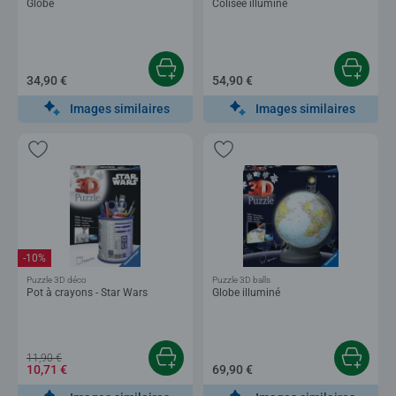
Globe
Colisée illuminé
34,90 €
54,90 €
Images similaires
Images similaires
-10%
Puzzle 3D déco
Puzzle 3D balls
Pot à crayons - Star Wars
Globe illuminé
11,90 €
10,71 €
69,90 €