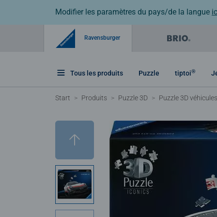
Modifier les paramètres du pays/de la langue
ic
Ravensburger
®
Tous les produits
Puzzle
tiptoi
J
Start
Produits
Puzzle 3D
Puzzle 3D véhicule