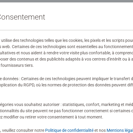
 fabricant
 Consentement
ilise des technologies telles que les cookies, les pixels et les scripts pou
s web. Certaines de ces technologies sont essentielles au fonctionnement 
wnload
ultatives et nous aident à rendre votre visite plus confortable, à compre
oposer des contenus et des publicités adaptés à vos centres d'intérêt ou à 
ires
fournisseurs tiers.
de données : Certaines de ces technologies peuvent impliquer le transfert
lication du RGPD, où les normes de protection des données peuvent diffé
ion n'a encore été soumise
égories vous souhaitez autoriser : statistiques, confort, marketing et méd
tionnalités du site peuvent ne pas fonctionner correctement si certaines 
z modifier ou retirer votre consentement à tout moment.
, veuillez consulter notre
Politique de confidentialité
et nos
Mentions léga