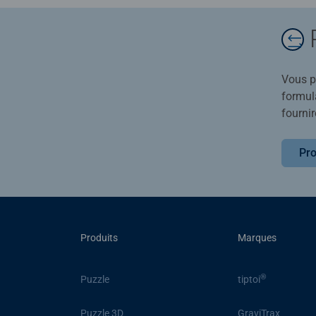
Vous po
formula
fournir
Pro
Produits
Marques
®
Puzzle
tiptoi
Puzzle 3D
GraviTrax