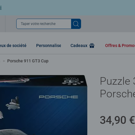
i
Taper votre recherche
eux de société
Personnaliser
Cadeaux
Offres & Prom
s
Porsche 911 GT3 Cup
Puzzle 
Porsch
34,90 €