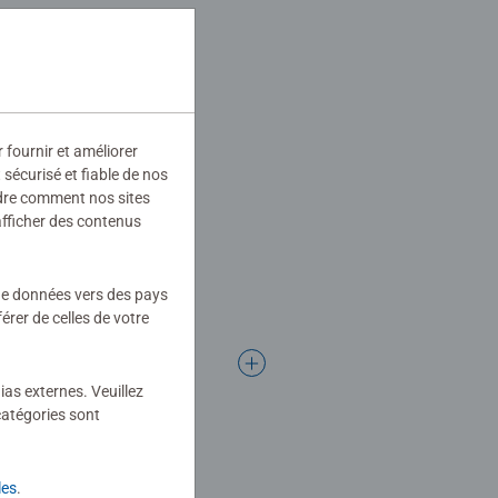
r fournir et améliorer
sécurisé et fiable de nos
ndre comment nos sites
afficher des contenus
 de données vers des pays
rer de celles de votre
ias externes. Veuillez
catégories sont
les
.