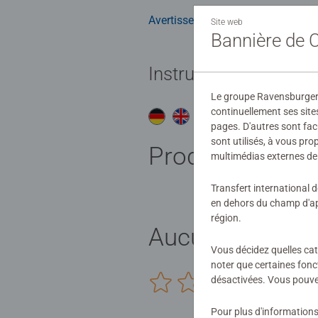
Avertissements et informations du
Site web
Bannière de
Instructions
Le groupe Ravensburger ut
continuellement ses site
Do
pages. D'autres sont fac
sont utilisés, à vous pr
Produits simila
multimédias externes de 
Transfert international 
en dehors du champ d'app
région.
Aucune évaluat
Vous décidez quelles cat
noter que certaines fonc
désactivées. Vous pouve
0/0
Pour plus d'informations