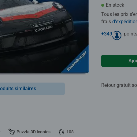
En stock
Tous les prix s'
frais
d'expéditio
+
349
points
Ajo
Retour gratuit so
oduits similaires
9
Puzzle 3D Iconics
108