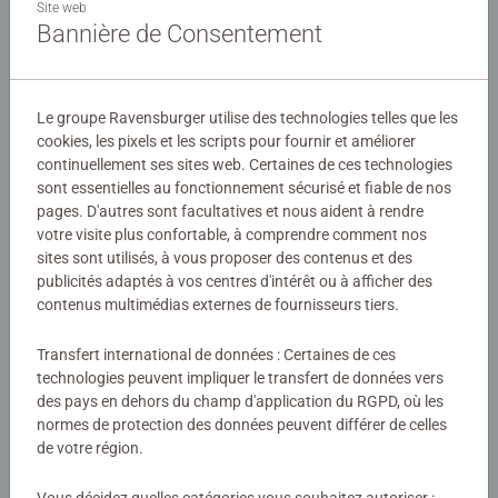
pièces en plastique numérotées et de quelques
Site web
Bannière de Consentement
accessoires. Solide, originale et très pratique, elle pourra
servir de pot à crayons et donnera un look fantastique à
Détails
n'importe quelle chambre !
Le groupe Ravensburger utilise des technologies telles que les
Numéro d'article:
11222
cookies, les pixels et les scripts pour fournir et améliorer
EAN:
4005556112227
continuellement ses sites web. Certaines de ces technologies
sont essentielles au fonctionnement sécurisé et fiable de nos
pages. D'autres sont facultatives et nous aident à rendre
Avertissements et informations du fabricant
votre visite plus confortable, à comprendre comment nos
sites sont utilisés, à vous proposer des contenus et des
Produits similaires
publicités adaptés à vos centres d'intérêt ou à afficher des
contenus multimédias externes de fournisseurs tiers.
Transfert international de données : Certaines de ces
Aucune évaluation n'a encore été
technologies peuvent impliquer le transfert de données vers
des pays en dehors du champ d'application du RGPD, où les
soumise
normes de protection des données peuvent différer de celles
de votre région.
0/0