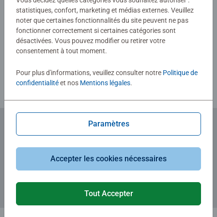
Vous décidez quelles catégories vous souhaitez autoriser :
statistiques, confort, marketing et médias externes. Veuillez
noter que certaines fonctionnalités du site peuvent ne pas
fonctionner correctement si certaines catégories sont
Rédiger une évaluation
désactivées. Vous pouvez modifier ou retirer votre
consentement à tout moment.
Consignes d'évaluation
Pour plus d'informations, veuillez consulter notre
Politique de
confidentialité
et nos
Mentions légales
.
Paramètres
Abonnez-vous à notre newsletter
et recevez un bon d'achat de 5€.
Accepter les cookies nécessaires
Tout Accepter