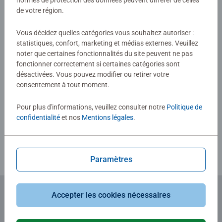
de votre région.
Consignes d'évaluation
Lecteur tiptoi® non inclus. Vendu séparément.
Vous décidez quelles catégories vous souhaitez autoriser :
statistiques, confort, marketing et médias externes. Veuillez
noter que certaines fonctionnalités du site peuvent ne pas
fonctionner correctement si certaines catégories sont
désactivées. Vous pouvez modifier ou retirer votre
consentement à tout moment.
Pour plus d'informations, veuillez consulter notre
Politique de
confidentialité
et nos
Mentions légales
.
Télécharger
Paramètres
Accepter les cookies nécessaires
Abonnez-vous à notre newsletter
et recevez un bon d'achat de 5€.