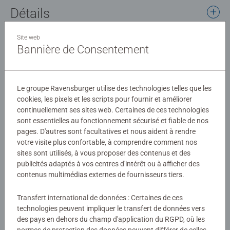
cherche et trouve », des musiques et des centaines
Détails
d'informations. 'Les saisons' est un livre interactif
accessible dès 2 ans. Fonctionne uniquement avec le
Site web
Numéro d'article:
13099009
lecteur tiptoi®, vendu séparément.
Bannière de Consentement
EAN:
9783380990093
ISBN:
978-3-380-99009-3
tiptoi® est un lecteur éducatif interactif qui permet aux
enfants de découvrir le monde de façon ludique et
Le groupe Ravensburger utilise des technologies telles que les
Avertissements et informations du fabricant
autonome. Lorsque l’enfant pointe le lecteur sur une
cookies, les pixels et les scripts pour fournir et améliorer
image ou un texte, il entend des sons, des informations,
continuellement ses sites web. Certaines de ces technologies
des personnages ou de la musique. Apprendre n’a jamais
sont essentielles au fonctionnement sécurisé et fiable de nos
Aucune évaluation n'a encore été
été aussi vivant et ludique ! tiptoi® apporte une
pages. D'autres sont facultatives et nous aident à rendre
dimension nouvelle au contenu pédagogique des
soumise
votre visite plus confortable, à comprendre comment nos
supports : que ce soit dans les livres, les jeux ou le globe,
sites sont utilisés, à vous proposer des contenus et des
publicités adaptés à vos centres d'intérêt ou à afficher des
l’enfant n’a qu’à pointer le lecteur dessus et tout s’anime
0/0
contenus multimédias externes de fournisseurs tiers.
comme par magie ! Ce produit est composé de matériaux
issus de forêts bien gérées certifiées FSC®, de matériaux
Transfert international de données : Certaines de ces
recyclés et de matériaux issus d’autres sources contrôlées
technologies peuvent impliquer le transfert de données vers
Rédiger une évaluation
(FSC-C111262).
des pays en dehors du champ d'application du RGPD, où les
normes de protection des données peuvent différer de celles