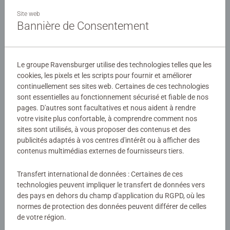
Ne cherchez plus une activité relaxante et amusante pour
vos enfants avec notre lot de trois puzzles « Jurassic
Site web
Bannière de Consentement
World Dominion » !
Détails
Le groupe Ravensburger utilise des technologies telles que les
cookies, les pixels et les scripts pour fournir et améliorer
Numéro d'article:
05656
continuellement ses sites web. Certaines de ces technologies
EAN:
4005556056569
sont essentielles au fonctionnement sécurisé et fiable de nos
pages. D'autres sont facultatives et nous aident à rendre
Avertissements et informations du fabricant
votre visite plus confortable, à comprendre comment nos
sites sont utilisés, à vous proposer des contenus et des
publicités adaptés à vos centres d'intérêt ou à afficher des
Produits similaires
contenus multimédias externes de fournisseurs tiers.
Transfert international de données : Certaines de ces
technologies peuvent impliquer le transfert de données vers
Aucune évaluation n'a encore été
des pays en dehors du champ d'application du RGPD, où les
normes de protection des données peuvent différer de celles
soumise
de votre région.