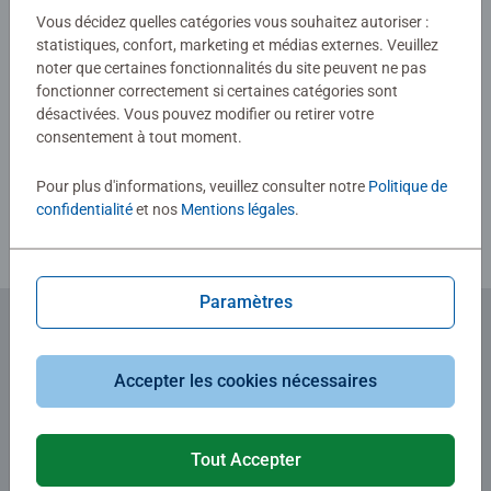
Vous décidez quelles catégories vous souhaitez autoriser :
0/0
statistiques, confort, marketing et médias externes. Veuillez
noter que certaines fonctionnalités du site peuvent ne pas
fonctionner correctement si certaines catégories sont
Rédiger une évaluation
désactivées. Vous pouvez modifier ou retirer votre
consentement à tout moment.
Consignes d'évaluation
Pour plus d'informations, veuillez consulter notre
Politique de
confidentialité
et nos
Mentions légales
.
Paramètres
Abonnez-vous à notre newsletter
Accepter les cookies nécessaires
et recevez un bon d'achat de 5€.
Tout Accepter