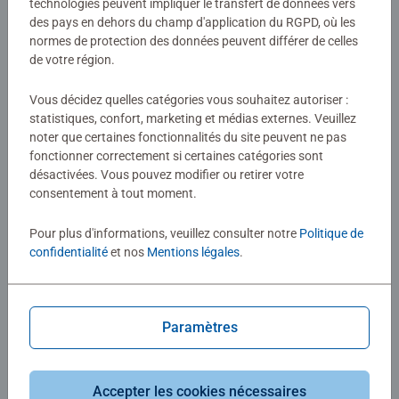
technologies peuvent impliquer le transfert de données vers
des pays en dehors du champ d'application du RGPD, où les
normes de protection des données peuvent différer de celles
de votre région.
Vous décidez quelles catégories vous souhaitez autoriser :
statistiques, confort, marketing et médias externes. Veuillez
Puzzle enfant
Puzzle enfant
noter que certaines fonctionnalités du site peuvent ne pas
Prêts à secourir
Le royaume des dinosaures
fonctionner correctement si certaines catégories sont
Average rating 5,0 out of 5 stars.
désactivées. Vous pouvez modifier ou retirer votre
consentement à tout moment.
13,50 €
12,90 €
Pour plus d'informations, veuillez consulter notre
Politique de
confidentialité
et nos
Mentions légales
.
Images similaires
Images similaires
Paramètres
Accepter les cookies nécessaires