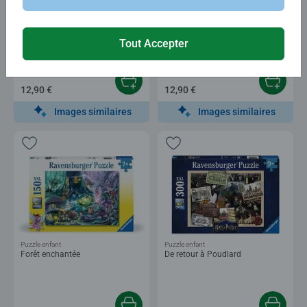
Puzzle enfant
Puzzle enfant
La carte du monde des animaux
Une aventure fantastique
Tout Accepter
12,90 €
12,90 €
Images similaires
Images similaires
Puzzle enfant
Puzzle enfant
Forêt enchantée
De retour à Poudlard