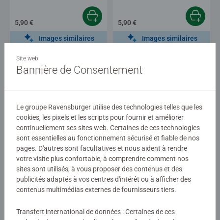
5,90 €
5,90 €
Images similaires
Images similaires
Site web
Bannière de Consentement
Le groupe Ravensburger utilise des technologies telles que les
cookies, les pixels et les scripts pour fournir et améliorer
continuellement ses sites web. Certaines de ces technologies
Puzzle enfant
Puzzle enfant
sont essentielles au fonctionnement sécurisé et fiable de nos
Superbe vie sauvage
Puzzle Up! Histoire
pages. D'autres sont facultatives et nous aident à rendre
votre visite plus confortable, à comprendre comment nos
sites sont utilisés, à vous proposer des contenus et des
publicités adaptés à vos centres d'intérêt ou à afficher des
12,90 €
17,90 €
contenus multimédias externes de fournisseurs tiers.
Images similaires
Images similaires
Transfert international de données : Certaines de ces