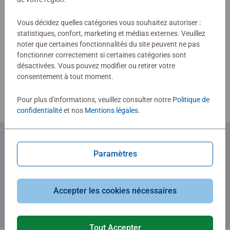
l’enfant de relever des défis à sa portée, renforcent sa
confiance en lui… et procurent un réel plaisir à chaque
Vous décidez quelles catégories vous souhaitez autoriser :
étape !
statistiques, confort, marketing et médias externes. Veuillez
Rédiger une évaluation
noter que certaines fonctionnalités du site peuvent ne pas
Avec la vaste collection de puzzles Ravensburger – de 2 à
fonctionner correctement si certaines catégories sont
300 pièces – et des illustrations issues de leurs univers
désactivées. Vous pouvez modifier ou retirer votre
Consignes d'évaluation
préférés, chaque enfant trouvera le puzzle qui lui
consentement à tout moment.
convient.
Pour plus d'informations, veuillez consulter notre
Politique de
confidentialité
et nos
Mentions légales
.
La sécurité de tous les matériaux utilisés est
rigoureusement testée par un institut indépendant. Depuis
plus de 100 ans, nous concevons des puzzles que les
enfants adorent, avec des thèmes, un nombre de pièces et
Paramètres
Abonnez-vous à notre newsletter
des tailles parfaitement adaptés à chaque âge.
et recevez un bon d'achat de 5€.
Accepter les cookies nécessaires
Tout Accepter