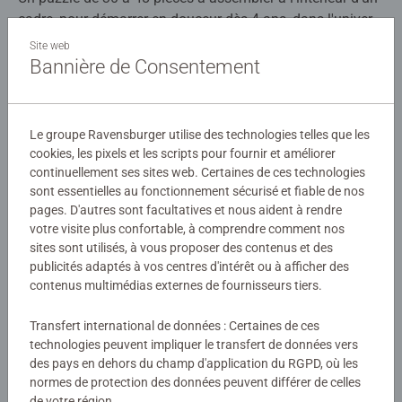
cadre, pour démarrer en douceur dès 4 ans, dans l'univers
de ses héros préférés ! La qualité des puzzles
Site web
Ravensburger est reconnue et appréciée. Faites donc
Bannière de Consentement
Détails
partie des millions de personnes qui ont goûté au monde
ludique des puzzles avec des produits Ravensburger de
Numéro d'article:
12004155
qualité. Chaque pièce de puzzle, découpée à la main, a sa
Le groupe Ravensburger utilise des technologies telles que les
EAN:
4005555041559
propre forme, elle est ainsi unique, et permet un
cookies, les pixels et les scripts pour fournir et améliorer
assemblage parfait.
continuellement ses sites web. Certaines de ces technologies
Avertissements et informations du fabricant
sont essentielles au fonctionnement sécurisé et fiable de nos
pages. D'autres sont facultatives et nous aident à rendre
Le plaisir du puzzle adapté à chaque âge, avec support
Produits similaires
votre visite plus confortable, à comprendre comment nos
inclus.
sites sont utilisés, à vous proposer des contenus et des
Faire des puzzles est bien plus qu’un simple jeu : c’est une
publicités adaptés à vos centres d'intérêt ou à afficher des
activité ludique qui permet aux enfants d’exercer leur
contenus multimédias externes de fournisseurs tiers.
perception, leur mémoire à court terme et leur pensée
logique, tout en s’amusant. En parallèle, ils développent
Aucune évaluation n'a encore été
Transfert international de données : Certaines de ces
leur coordination œil-main ainsi que leur patience.
technologies peuvent impliquer le transfert de données vers
soumise
des pays en dehors du champ d'application du RGPD, où les
normes de protection des données peuvent différer de celles
Des puzzles au bon niveau de difficulté permettent à
0/0
de votre région.