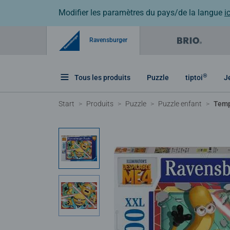
Modifier les paramètres du pays/de la langue
ic
Ravensburger
®
Tous les produits
Puzzle
tiptoi
J
Start
Produits
Puzzle
Puzzle enfant
Temp