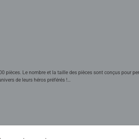
100 pièces. Le nombre et la taille des pièces sont conçus pour p
nivers de leurs héros préférés !
us pour être adaptés à chaque âge, avec des pièces solides et d
muler la confiance en soi des enfants. Depuis plus de 100 ans, 
ccompagner le développement des petits.