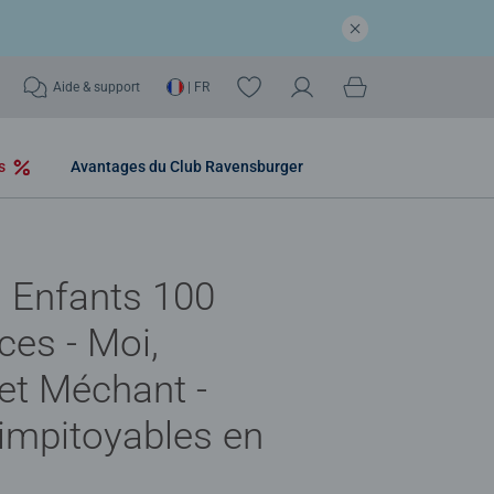
Aide & support
| FR
os
Avantages du Club Ravensburger
 Enfants 100
ces - Moi,
et Méchant -
impitoyables en