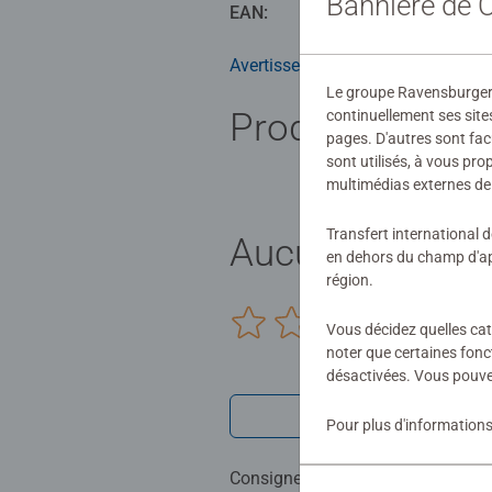
Bannière de
EAN:
40055550
Avertissements et informations du
Le groupe Ravensburger ut
Produits simila
continuellement ses site
pages. D'autres sont fac
sont utilisés, à vous pr
multimédias externes de 
Transfert international 
Aucune évaluat
en dehors du champ d'app
région.
0/0
Vous décidez quelles cat
noter que certaines fonc
désactivées. Vous pouve
Rédiger une 
Pour plus d'informations
Consignes d'évaluation