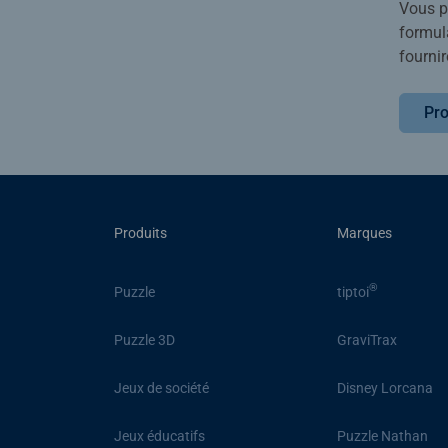
Vous po
formula
fournir
Pro
Produits
Marques
®
Puzzle
tiptoi
Puzzle 3D
GraviTrax
Jeux de société
Disney Lorcana
Jeux éducatifs
Puzzle Nathan