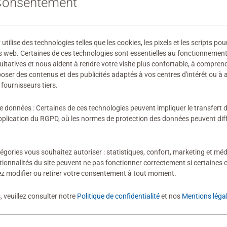
 Consentement
10623
 fabricant
ilise des technologies telles que les cookies, les pixels et les scripts pou
ires
s web. Certaines de ces technologies sont essentielles au fonctionnement 
ultatives et nous aident à rendre votre visite plus confortable, à compre
oposer des contenus et des publicités adaptés à vos centres d'intérêt ou à 
fournisseurs tiers.
de données : Certaines de ces technologies peuvent impliquer le transfert
ion n'a encore été soumise
lication du RGPD, où les normes de protection des données peuvent diffé
égories vous souhaitez autoriser : statistiques, confort, marketing et méd
tionnalités du site peuvent ne pas fonctionner correctement si certaines 
z modifier ou retirer votre consentement à tout moment.
évaluation
, veuillez consulter notre
Politique de confidentialité
et nos
Mentions léga