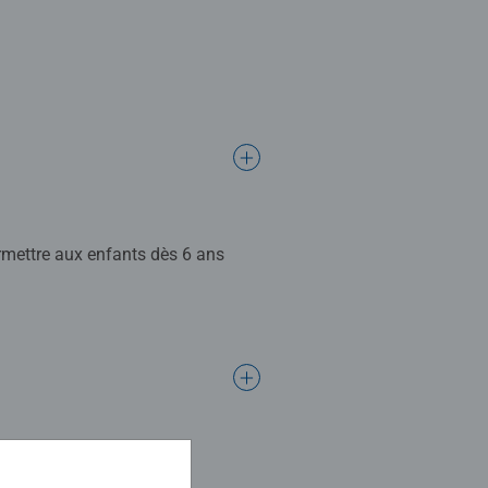
ermettre aux enfants dès 6 ans
es illustrations colorées. Ils
Ravensburger crée des puzzles de