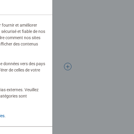
r fournir et améliorer
sécurisé et fiable de nos
ndre comment nos sites
afficher des contenus
 de données vers des pays
rer de celles de votre
ias externes. Veuillez
catégories sont
les
.