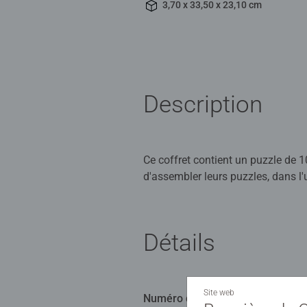
3,70 x 33,50 x 23,10 cm
Description
Ce coffret contient un puzzle de 
d'assembler leurs puzzles, dans l'u
Les puzzles Ravensburger sont conç
offrent un excellent moyen de sti
Détails
qualité, sûrs et durables, pour a
Site web
Numéro d'article:
12001062