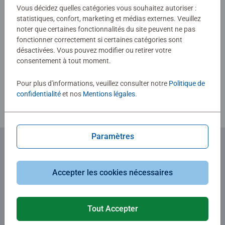
0/0
Vous décidez quelles catégories vous souhaitez autoriser :
créativité. #Positivelypuzzling - Des moments de plaisir
statistiques, confort, marketing et médias externes. Veuillez
en famille aux bienfaits à long terme pour la santé et aux
noter que certaines fonctionnalités du site peuvent ne pas
moments de pleine conscience au quotidien, les puzzles
fonctionner correctement si certaines catégories sont
ont tellement d'avantages ! Ils constituent un excellent
Rédiger une évaluation
désactivées. Vous pouvez modifier ou retirer votre
cadeau d'anniversaire ou un superbe cadeau de Noël
consentement à tout moment.
Consignes d'évaluation
Pour plus d'informations, veuillez consulter notre
Politique de
confidentialité
et nos
Mentions légales
.
Paramètres
Abonnez-vous à notre newsletter
Accepter les cookies nécessaires
et recevez un bon d'achat de 5€.
Tout Accepter