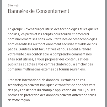
Ce coffret contient un puzzle de 100 pièces. Le nombre et
Site web
la taille des pièces sont conçus pour permettre aux
Bannière de Consentement
enfants dès 6 ans d'assembler leurs puzzles, dans
l'univers de leurs héros préférés !
Détails
Le groupe Ravensburger utilise des technologies telles que les
Nos puzzles pour enfants de 100 pièces avec des pièces
cookies, les pixels et les scripts pour fournir et améliorer
Numéro d'article:
12004128
XXL sont fabriqués à partir de matériaux de première
continuellement ses sites web. Certaines de ces technologies
EAN:
4005555041283
qualité et mesurent 49 x 36 cm une fois assemblés. Des
sont essentielles au fonctionnement sécurisé et fiable de nos
puzzles parfaits pour les enfants de 6 ans et plus.
pages. D'autres sont facultatives et nous aident à rendre
Avertissements et informations du fabricant
votre visite plus confortable, à comprendre comment nos
Conformes à toutes les normes de test britanniques et
sites sont utilisés, à vous proposer des contenus et des
européennes requises.
Produits similaires
publicités adaptés à vos centres d'intérêt ou à afficher des
contenus multimédias externes de fournisseurs tiers.
Marque de puzzles la plus vendue au monde - Avec plus
d'un milliard de puzzles vendus, nos puzzles pour enfants
Transfert international de données : Certaines de ces
sont des cadeaux idéaux pour les garçons et les filles.
technologies peuvent impliquer le transfert de données vers
Des jouets parfaits pour votre enfant - Les puzzles pour
Aucune évaluation n'a encore été
des pays en dehors du champ d'application du RGPD, où les
les tout-petits et les enfants de tous âges contribuent au
normes de protection des données peuvent différer de celles
soumise
de votre région.
développement de l'enfant tout en jouant, en développant
des compétences telles que la concentration et la