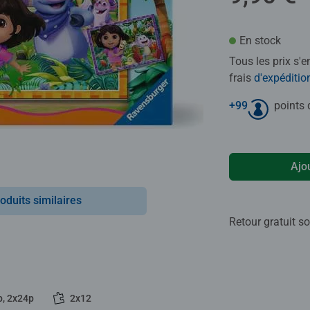
En stock
Tous les prix s'
frais
d'expéditio
+
99
points d
Ajo
oduits similaires
Retour gratuit so
p, 2x24p
2x12