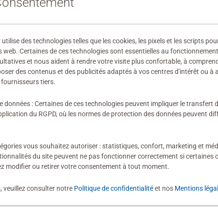
 Consentement
41986
 fabricant
ilise des technologies telles que les cookies, les pixels et les scripts pou
ires
s web. Certaines de ces technologies sont essentielles au fonctionnement 
ultatives et nous aident à rendre votre visite plus confortable, à compre
oposer des contenus et des publicités adaptés à vos centres d'intérêt ou à 
fournisseurs tiers.
de données : Certaines de ces technologies peuvent impliquer le transfert
ion n'a encore été soumise
lication du RGPD, où les normes de protection des données peuvent diffé
égories vous souhaitez autoriser : statistiques, confort, marketing et méd
tionnalités du site peuvent ne pas fonctionner correctement si certaines 
z modifier ou retirer votre consentement à tout moment.
évaluation
, veuillez consulter notre
Politique de confidentialité
et nos
Mentions léga