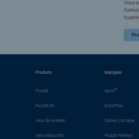
Vous po
formula
fournir
Pro
Produits
Marques
®
Puzzle
tiptoi
Puzzle 3D
GraviTrax
Jeux de société
Disney Lorcana
Jeux éducatifs
Puzzle Nathan