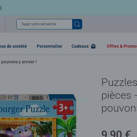
i
Taper votre recherche
eux de société
Personnaliser
Cadeaux
Offres & Prom
pouvons y arriver !
Puzzles
pièces 
pouvons
9,90 €