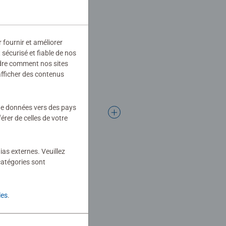
r fournir et améliorer
sécurisé et fiable de nos
ndre comment nos sites
afficher des contenus
 de données vers des pays
rer de celles de votre
ias externes. Veuillez
catégories sont
les
.