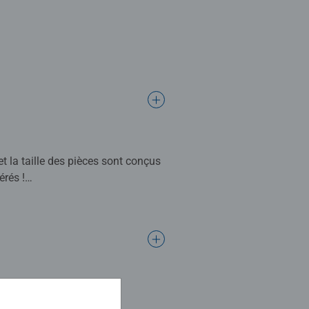
et la taille des pièces sont conçus
érés !
es illustrations colorées. Ils
Ravensburger crée des puzzles de