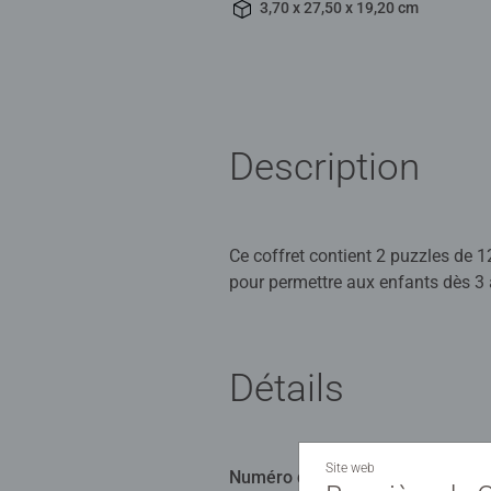
3,70 x 27,50 x 19,20 cm
Description
Ce coffret contient 2 puzzles de 12
pour permettre aux enfants dès 3 a
Les puzzles Ravensburger sont conç
offrent un excellent moyen de sti
Détails
qualité, sûrs et durables, pour a
Site web
Numéro d'article:
12004198