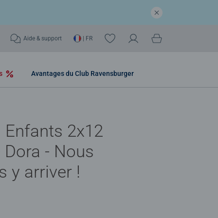
Aide & support
| FR
os
Avantages du Club Ravensburger
 Enfants 2x12
- Dora - Nous
 y arriver !