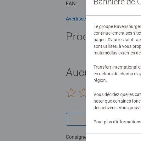
Bannière de
EAN:
40055550
Avertissements et informations du
Le groupe Ravensburger ut
Produits simila
continuellement ses site
pages. D'autres sont fac
sont utilisés, à vous pr
multimédias externes de 
Transfert international 
Aucune évaluat
en dehors du champ d'app
région.
0/0
Vous décidez quelles cat
noter que certaines fonc
désactivées. Vous pouve
Rédiger une 
Pour plus d'informations
Consignes d'évaluation