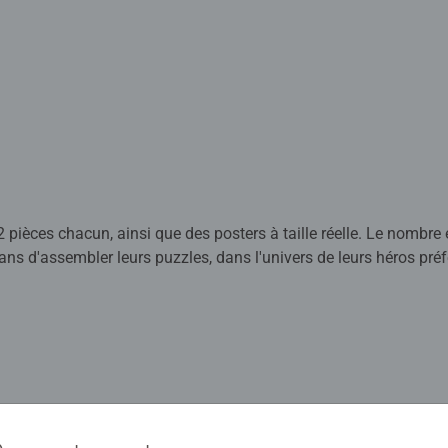
 pièces chacun, ainsi que des posters à taille réelle. Le nombre 
ns d'assembler leurs puzzles, dans l'univers de leurs héros préf
us pour être adaptés à chaque âge, avec des pièces solides et d
muler la confiance en soi des enfants. Depuis plus de 100 ans, 
ccompagner le développement des petits.