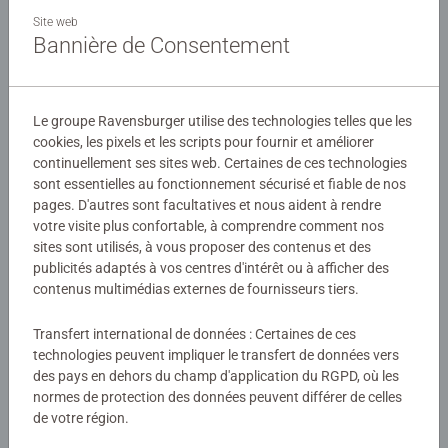
Ce coffret contient un puzzle de 100 pièces. Le nombre et
Site web
la taille des pièces sont conçus pour permettre aux
Bannière de Consentement
enfants dès 6 ans d'assembler leurs puzzles, dans
l'univers de leurs héros préférés !
Détails
Le groupe Ravensburger utilise des technologies telles que les
Les puzzles Ravensburger sont conçus pour être adaptés
cookies, les pixels et les scripts pour fournir et améliorer
Numéro d'article:
10822
à chaque âge, avec des pièces solides et des illustrations
continuellement ses sites web. Certaines de ces technologies
EAN:
4005556108220
colorées. Ils offrent un excellent moyen de stimuler la
sont essentielles au fonctionnement sécurisé et fiable de nos
confiance en soi des enfants. Depuis plus de 100 ans,
pages. D'autres sont facultatives et nous aident à rendre
Avertissements et informations du fabricant
Ravensburger crée des puzzles de qualité, sûrs et
votre visite plus confortable, à comprendre comment nos
durables, pour accompagner le développement des petits.
sites sont utilisés, à vous proposer des contenus et des
Produits similaires
publicités adaptés à vos centres d'intérêt ou à afficher des
contenus multimédias externes de fournisseurs tiers.
Transfert international de données : Certaines de ces
technologies peuvent impliquer le transfert de données vers
Évaluations (1)
des pays en dehors du champ d'application du RGPD, où les
normes de protection des données peuvent différer de celles
de votre région.
5,0/5
Average rating 5,0 out of 5 stars.