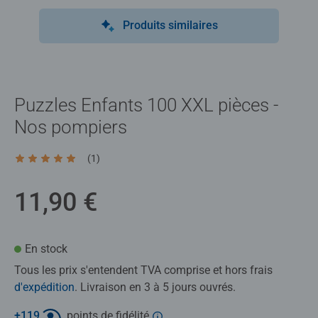
Produits similaires
Puzzles Enfants 100 XXL pièces -
Nos pompiers
(1)
Average rating 5,0 out of 5 stars.
11,90 €
En stock
Tous les prix s'entendent TVA comprise et hors frais
d'expédition
. Livraison en 3 à 5 jours ouvrés.
+
119
points de fidélité