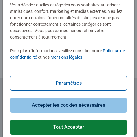
0/0
Vous décidez quelles catégories vous souhaitez autoriser :
statistiques, confort, marketing et médias externes. Veuillez
noter que certaines fonctionnalités du site peuvent ne pas
fonctionner correctement si certaines catégories sont
Rédiger une évaluation
désactivées. Vous pouvez modifier ou retirer votre
consentement à tout moment.
Consignes d'évaluation
Pour plus d'informations, veuillez consulter notre
Politique de
confidentialité
et nos
Mentions légales
.
Paramètres
Abonnez-vous à notre newsletter
Accepter les cookies nécessaires
et recevez un bon d'achat de 5€.
Tout Accepter