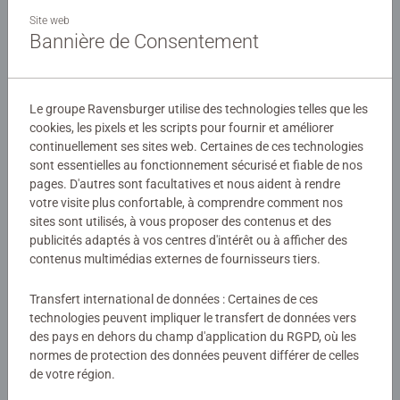
Ce coffret contient un puzzle de 300 pièces. Le nombre et
Site web
la taille des pièces sont conçus pour permettre aux
Bannière de Consentement
enfants dès 9 ans d'assembler leurs puzzles, dans
l'univers de leurs héros préférés !
Détails
Le groupe Ravensburger utilise des technologies telles que les
Les puzzles Ravensburger sont conçus pour être adaptés
cookies, les pixels et les scripts pour fournir et améliorer
Numéro d'article:
13386
à chaque âge, avec des pièces solides et des illustrations
continuellement ses sites web. Certaines de ces technologies
EAN:
4005556133864
colorées. Ils offrent un excellent moyen de stimuler la
sont essentielles au fonctionnement sécurisé et fiable de nos
confiance en soi des enfants. Depuis plus de 100 ans,
pages. D'autres sont facultatives et nous aident à rendre
Avertissements et informations du fabricant
votre visite plus confortable, à comprendre comment nos
Ravensburger crée des puzzles de qualité, sûrs et
sites sont utilisés, à vous proposer des contenus et des
durables, pour accompagner le développement des petits.
Produits similaires
publicités adaptés à vos centres d'intérêt ou à afficher des
contenus multimédias externes de fournisseurs tiers.
Transfert international de données : Certaines de ces
technologies peuvent impliquer le transfert de données vers
Aucune évaluation n'a encore été
des pays en dehors du champ d'application du RGPD, où les
normes de protection des données peuvent différer de celles
soumise
de votre région.