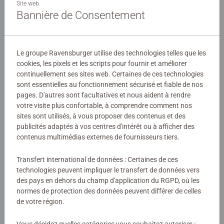
la taille des pièces sont conçus pour permettre aux
Site web
Bannière de Consentement
enfants dès 7 ans d'assembler leurs puzzles, dans
l'univers de leurs héros préférés !
Détails
Les puzzles Ravensburger sont conçus pour être adaptés
Le groupe Ravensburger utilise des technologies telles que les
Numéro d'article:
12901
à chaque âge, avec des pièces solides et des illustrations
cookies, les pixels et les scripts pour fournir et améliorer
EAN:
4005556129010
colorées. Ils offrent un excellent moyen de stimuler la
continuellement ses sites web. Certaines de ces technologies
sont essentielles au fonctionnement sécurisé et fiable de nos
confiance en soi des enfants. Depuis plus de 100 ans,
pages. D'autres sont facultatives et nous aident à rendre
Avertissements et informations du fabricant
Ravensburger crée des puzzles de qualité, sûrs et
votre visite plus confortable, à comprendre comment nos
durables, pour accompagner le développement des petits.
sites sont utilisés, à vous proposer des contenus et des
Produits similaires
publicités adaptés à vos centres d'intérêt ou à afficher des
contenus multimédias externes de fournisseurs tiers.
Transfert international de données : Certaines de ces
Aucune évaluation n'a encore été
technologies peuvent impliquer le transfert de données vers
des pays en dehors du champ d'application du RGPD, où les
soumise
normes de protection des données peuvent différer de celles
de votre région.
0/0