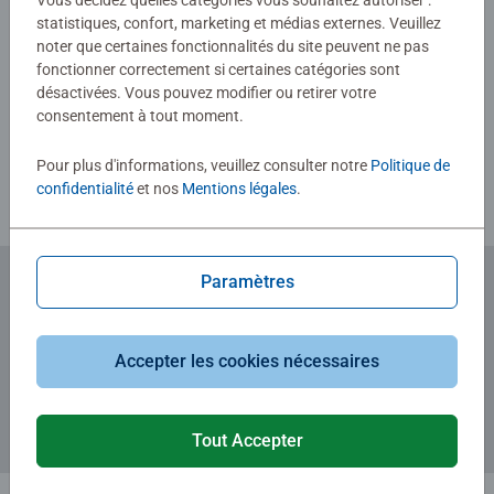
Vous décidez quelles catégories vous souhaitez autoriser :
statistiques, confort, marketing et médias externes. Veuillez
noter que certaines fonctionnalités du site peuvent ne pas
fonctionner correctement si certaines catégories sont
Rédiger une évaluation
désactivées. Vous pouvez modifier ou retirer votre
consentement à tout moment.
Consignes d'évaluation
Pour plus d'informations, veuillez consulter notre
Politique de
confidentialité
et nos
Mentions légales
.
Paramètres
Abonnez-vous à notre newsletter
et recevez un bon d'achat de 5€.
Accepter les cookies nécessaires
Tout Accepter