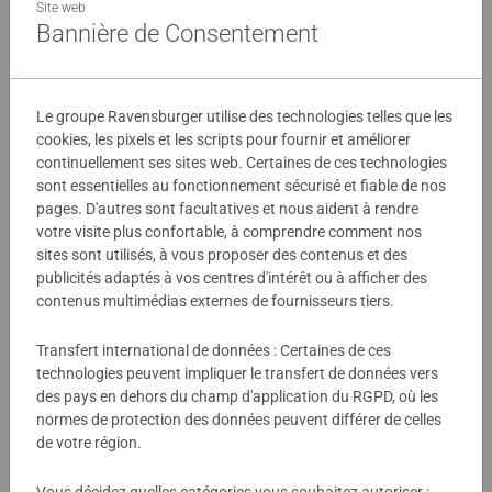
la taille des pièces sont conçus pour permettre aux
Site web
Bannière de Consentement
enfants dès 7 ans d'assembler leurs puzzles, dans
l'univers de leurs héros préférés !
Détails
Les puzzles Ravensburger sont conçus pour être adaptés
Le groupe Ravensburger utilise des technologies telles que les
Numéro d'article:
10057
à chaque âge, avec des pièces solides et des illustrations
cookies, les pixels et les scripts pour fournir et améliorer
EAN:
4005556100576
colorées. Ils offrent un excellent moyen de stimuler la
continuellement ses sites web. Certaines de ces technologies
sont essentielles au fonctionnement sécurisé et fiable de nos
confiance en soi des enfants. Depuis plus de 100 ans,
pages. D'autres sont facultatives et nous aident à rendre
Avertissements et informations du fabricant
Ravensburger crée des puzzles de qualité, sûrs et
votre visite plus confortable, à comprendre comment nos
durables, pour accompagner le développement des petits.
sites sont utilisés, à vous proposer des contenus et des
Produits similaires
publicités adaptés à vos centres d'intérêt ou à afficher des
contenus multimédias externes de fournisseurs tiers.
Transfert international de données : Certaines de ces
Aucune évaluation n'a encore été
technologies peuvent impliquer le transfert de données vers
des pays en dehors du champ d'application du RGPD, où les
soumise
normes de protection des données peuvent différer de celles
de votre région.
0/0