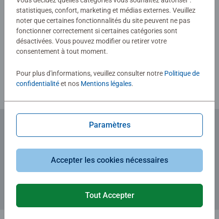
Vous décidez quelles catégories vous souhaitez autoriser :
statistiques, confort, marketing et médias externes. Veuillez
noter que certaines fonctionnalités du site peuvent ne pas
fonctionner correctement si certaines catégories sont
Rédiger une évaluation
désactivées. Vous pouvez modifier ou retirer votre
consentement à tout moment.
Consignes d'évaluation
Pour plus d'informations, veuillez consulter notre
Politique de
confidentialité
et nos
Mentions légales
.
Paramètres
Abonnez-vous à notre newsletter
et recevez un bon d'achat de 5€.
Accepter les cookies nécessaires
Tout Accepter