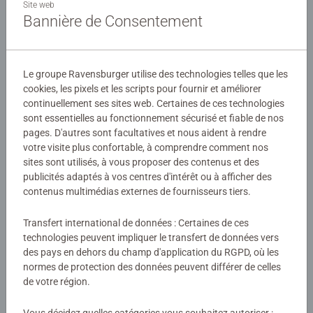
la taille des pièces sont conçus pour permettre aux
Site web
Bannière de Consentement
enfants dès 6 ans d'assembler leurs puzzles, dans
l'univers de leurs héros préférés !
Détails
Les puzzles Ravensburger sont conçus pour être adaptés
Le groupe Ravensburger utilise des technologies telles que les
Numéro d'article:
12001074
à chaque âge, avec des pièces solides et des illustrations
cookies, les pixels et les scripts pour fournir et améliorer
EAN:
4005555010746
colorées. Ils offrent un excellent moyen de stimuler la
continuellement ses sites web. Certaines de ces technologies
sont essentielles au fonctionnement sécurisé et fiable de nos
confiance en soi des enfants. Depuis plus de 100 ans,
pages. D'autres sont facultatives et nous aident à rendre
Avertissements et informations du fabricant
Ravensburger crée des puzzles de qualité, sûrs et
votre visite plus confortable, à comprendre comment nos
durables, pour accompagner le développement des petits.
sites sont utilisés, à vous proposer des contenus et des
Produits similaires
publicités adaptés à vos centres d'intérêt ou à afficher des
contenus multimédias externes de fournisseurs tiers.
Transfert international de données : Certaines de ces
Aucune évaluation n'a encore été
technologies peuvent impliquer le transfert de données vers
des pays en dehors du champ d'application du RGPD, où les
soumise
normes de protection des données peuvent différer de celles
de votre région.
0/0