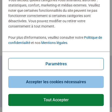
Vous décidez quelles catégories vous souhaitez autoriser :
statistiques, confort, marketing et médias externes. Veuillez
noter que certaines fonctionnalités du site peuvent ne pas
fonctionner correctement si certaines catégories sont
Rédiger une évaluation
désactivées. Vous pouvez modifier ou retirer votre
consentement à tout moment.
Consignes d'évaluation
Pour plus d'informations, veuillez consulter notre
Politique de
confidentialité
et nos
Mentions légales
.
Paramètres
Abonnez-vous à notre newsletter
et recevez un bon d'achat de 5€.
Accepter les cookies nécessaires
Tout Accepter