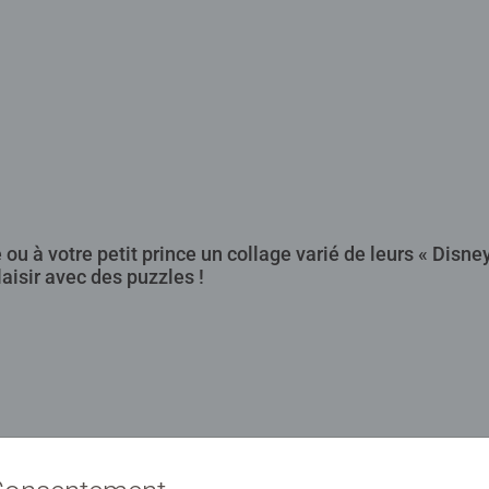
e ou à votre petit prince un collage varié de leurs « Disn
aisir avec des puzzles !