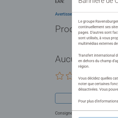
Bannière de
EAN:
40055561
Avertissements et informations du
Le groupe Ravensburger ut
Produits simila
continuellement ses site
pages. D'autres sont fac
sont utilisés, à vous pr
multimédias externes de 
Transfert international 
Aucune évaluat
en dehors du champ d'app
région.
0/0
Vous décidez quelles cat
noter que certaines fonc
désactivées. Vous pouve
Rédiger une 
Pour plus d'informations
Consignes d'évaluation