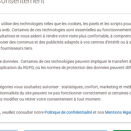
 Consentement
28730
 fabricant
ilise des technologies telles que les cookies, les pixels et les scripts pou
ires
s web. Certaines de ces technologies sont essentielles au fonctionnement 
ultatives et nous aident à rendre votre visite plus confortable, à compre
oposer des contenus et des publicités adaptés à vos centres d'intérêt ou à 
fournisseurs tiers.
de données : Certaines de ces technologies peuvent impliquer le transfert
ion n'a encore été soumise
lication du RGPD, où les normes de protection des données peuvent diffé
égories vous souhaitez autoriser : statistiques, confort, marketing et méd
tionnalités du site peuvent ne pas fonctionner correctement si certaines 
z modifier ou retirer votre consentement à tout moment.
évaluation
, veuillez consulter notre
Politique de confidentialité
et nos
Mentions léga