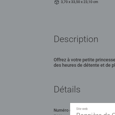
3,70 x 33,50 x 23,10 cm
Description
Offrez à votre petite princess
des heures de détente et de pl
Détails
Site web
Numéro d'article:
12873