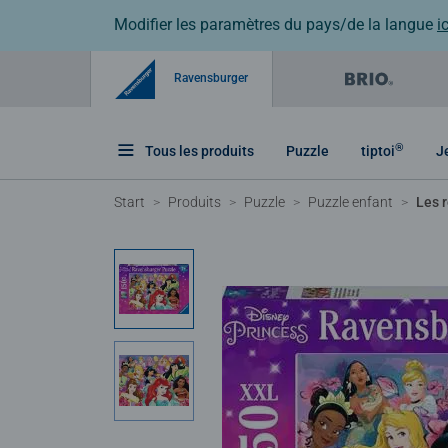
Modifier les paramètres du pays/de la langue
ic
Ravensburger
®
Tous les produits
Puzzle
tiptoi
J
Start
Produits
Puzzle
Puzzle enfant
Les 