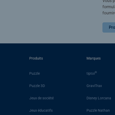
Vous po
formula
fournir
Pro
Produits
Marques
®
Puzzle
tiptoi
Puzzle 3D
GraviTrax
Jeux de société
Disney Lorcana
Jeux éducatifs
Puzzle Nathan