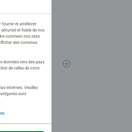
r fournir et améliorer
sécurisé et fiable de nos
ndre comment nos sites
afficher des contenus
 de données vers des pays
rer de celles de votre
ias externes. Veuillez
catégories sont
les
.