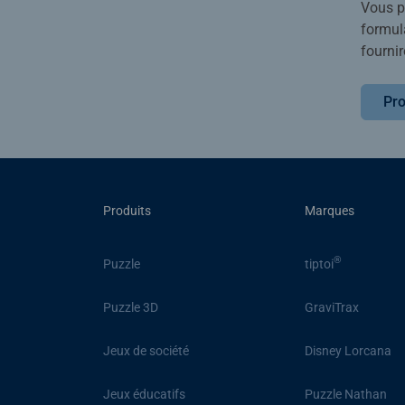
Vous po
formula
fournir
Pro
Produits
Marques
®
Puzzle
tiptoi
Puzzle 3D
GraviTrax
Jeux de société
Disney Lorcana
Jeux éducatifs
Puzzle Nathan