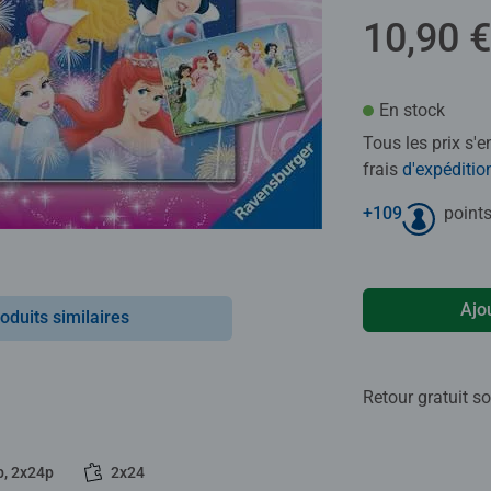
10,90 €
En stock
Tous les prix s'
frais
d'expéditio
+
109
points
Ajo
oduits similaires
Retour gratuit so
p, 2x24p
2x24