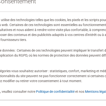
 Consentement
 étape !
88720
s Ravensburger – de 2 à 300 pièces – et des illustrations issues
 fabricant
onvient.
ilise des technologies telles que les cookies, les pixels et les scripts pou
ires
s web. Certaines de ces technologies sont essentielles au fonctionnement 
utilisés est rigoureusement testée par un institut indépendant. 
ultatives et nous aident à rendre votre visite plus confortable, à compre
ants adorent, avec des thèmes, un nombre de pièces et des tail
oposer des contenus et des publicités adaptés à vos centres d'intérêt ou à 
fournisseurs tiers.
de données : Certaines de ces technologies peuvent impliquer le transfert
ion n'a encore été soumise
lication du RGPD, où les normes de protection des données peuvent diffé
égories vous souhaitez autoriser : statistiques, confort, marketing et méd
tionnalités du site peuvent ne pas fonctionner correctement si certaines 
z modifier ou retirer votre consentement à tout moment.
évaluation
, veuillez consulter notre
Politique de confidentialité
et nos
Mentions léga