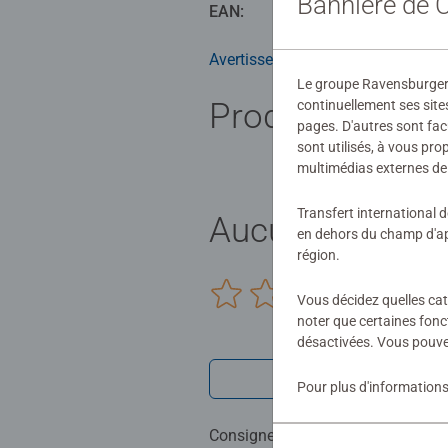
Bannière de
procurent un réel plaisir à chaque
EAN:
40055560
Avec la vaste collection de puzzle
Avertissements et informations du
enfant trouvera le puzzle qui lui c
Le groupe Ravensburger ut
Produits simila
continuellement ses site
La sécurité de tous les matériaux 
pages. D'autres sont fac
concevons des puzzles que les enf
sont utilisés, à vous pr
multimédias externes de 
chaque âge.
Transfert international 
Aucune évaluat
en dehors du champ d'app
région.
0/0
Vous décidez quelles cat
noter que certaines fonc
désactivées. Vous pouve
Rédiger une 
Pour plus d'informations
Consignes d'évaluation