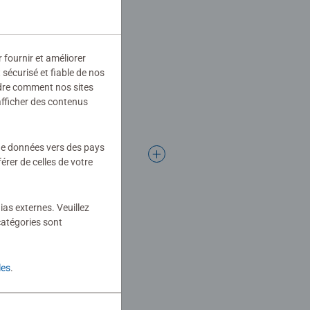
 de leurs univers préférés, chaque
r fournir et améliorer
sécurisé et fiable de nos
Depuis plus de 100 ans, nous
ndre comment nos sites
les parfaitement adaptés à
afficher des contenus
 de données vers des pays
rer de celles de votre
ias externes. Veuillez
catégories sont
les
.