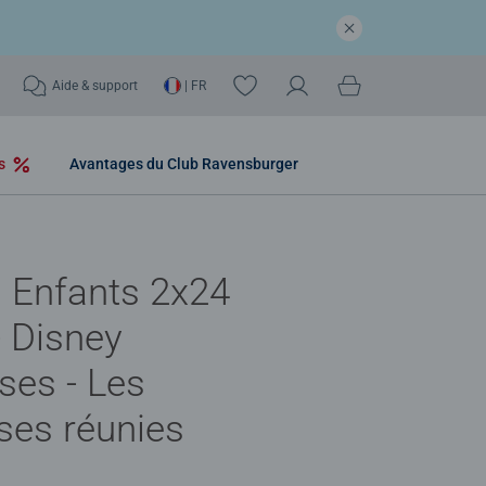
Aide & support
| FR
os
Avantages du Club Ravensburger
 Enfants 2x24
- Disney
ses - Les
ses réunies