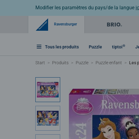
Modifier les paramètres du pays/de la langue
ic
Ravensburger
®
Tous les produits
Puzzle
tiptoi
J
Start
Produits
Puzzle
Puzzle enfant
Les 