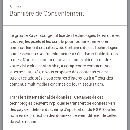
Ce coffret contient 3 puzzles de 49 pièces chacun, ainsi
Site web
que des posters à taille réelle. Le nombre et la taille des
Bannière de Consentement
pièces sont conçus pour permettre aux enfants dès 5 ans
d'assembler leurs puzzles, dans l'univers de leurs héros
Détails
préférés !
Le groupe Ravensburger utilise des technologies telles que les
cookies, les pixels et les scripts pour fournir et améliorer
Numéro d'article:
08015
Les puzzles Ravensburger sont conçus pour être adaptés
continuellement ses sites web. Certaines de ces technologies
EAN:
4005556080151
à chaque âge, avec des pièces solides et des illustrations
sont essentielles au fonctionnement sécurisé et fiable de nos
colorées. Ils offrent un excellent moyen de stimuler la
pages. D'autres sont facultatives et nous aident à rendre
Avertissements et informations du fabricant
votre visite plus confortable, à comprendre comment nos
confiance en soi des enfants. Depuis plus de 100 ans,
sites sont utilisés, à vous proposer des contenus et des
Ravensburger crée des puzzles de qualité, sûrs et
Produits similaires
publicités adaptés à vos centres d'intérêt ou à afficher des
durables, pour accompagner le développement des petits.
contenus multimédias externes de fournisseurs tiers.
Transfert international de données : Certaines de ces
technologies peuvent impliquer le transfert de données vers
Aucune évaluation n'a encore été
des pays en dehors du champ d'application du RGPD, où les
normes de protection des données peuvent différer de celles
soumise
de votre région.