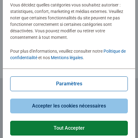
0/0
Vous décidez quelles catégories vous souhaitez autoriser :
statistiques, confort, marketing et médias externes. Veuillez
noter que certaines fonctionnalités du site peuvent ne pas
fonctionner correctement si certaines catégories sont
Rédiger une évaluation
désactivées. Vous pouvez modifier ou retirer votre
consentement à tout moment.
Consignes d'évaluation
Pour plus d'informations, veuillez consulter notre
Politique de
confidentialité
et nos
Mentions légales
.
Paramètres
Abonnez-vous à notre newsletter
Accepter les cookies nécessaires
et recevez un bon d'achat de 5€.
Tout Accepter