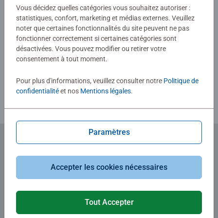
0/0
Vous décidez quelles catégories vous souhaitez autoriser :
statistiques, confort, marketing et médias externes. Veuillez
noter que certaines fonctionnalités du site peuvent ne pas
fonctionner correctement si certaines catégories sont
Rédiger une évaluation
désactivées. Vous pouvez modifier ou retirer votre
consentement à tout moment.
Consignes d'évaluation
Pour plus d'informations, veuillez consulter notre
Politique de
confidentialité
et nos
Mentions légales
.
Paramètres
Abonnez-vous à notre newsletter
Accepter les cookies nécessaires
et recevez un bon d'achat de 5€.
Tout Accepter