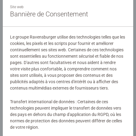
Ce coffret contient un puzzle de 100 pièces. Le nombre et
Site web
la taille des pièces sont conçus pour permettre aux
Bannière de Consentement
enfants dès 6 ans d'assembler leurs puzzles, dans
l'univers de leurs héros préférés !
Détails
Le groupe Ravensburger utilise des technologies telles que les
Les puzzles Ravensburger sont conçus pour être adaptés
cookies, les pixels et les scripts pour fournir et améliorer
Numéro d'article:
12001053
à chaque âge, avec des pièces solides et des illustrations
continuellement ses sites web. Certaines de ces technologies
EAN:
4005555010531
colorées. Ils offrent un excellent moyen de stimuler la
sont essentielles au fonctionnement sécurisé et fiable de nos
confiance en soi des enfants. Depuis plus de 100 ans,
pages. D'autres sont facultatives et nous aident à rendre
Avertissements et informations du fabricant
votre visite plus confortable, à comprendre comment nos
Ravensburger crée des puzzles de qualité, sûrs et
sites sont utilisés, à vous proposer des contenus et des
durables, pour accompagner le développement des petits.
Produits similaires
publicités adaptés à vos centres d'intérêt ou à afficher des
contenus multimédias externes de fournisseurs tiers.
Transfert international de données : Certaines de ces
technologies peuvent impliquer le transfert de données vers
Aucune évaluation n'a encore été
des pays en dehors du champ d'application du RGPD, où les
normes de protection des données peuvent différer de celles
soumise
de votre région.