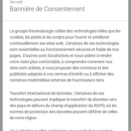
que des posters à taille réelle. Le nombre et la taille des
Site web
Bannière de Consentement
pièces sont conçus pour permettre aux enfants dès 4 ans
d'assembler leurs puzzles, dans l'univers de leurs héros
Détails
préférés !
Le groupe Ravensburger utilise des technologies telles que les
Numéro d'article:
09082
Le plaisir du puzzle adapté à chaque âge, avec support
cookies, les pixels et les scripts pour fournir et améliorer
EAN:
4005556090822
inclus.
continuellement ses sites web. Certaines de ces technologies
sont essentielles au fonctionnement sécurisé et fiable de nos
Faire des puzzles est bien plus qu’un simple jeu : c’est une
pages. D'autres sont facultatives et nous aident à rendre
Avertissements et informations du fabricant
activité ludique qui permet aux enfants d’exercer leur
votre visite plus confortable, à comprendre comment nos
perception, leur mémoire à court terme et leur pensée
sites sont utilisés, à vous proposer des contenus et des
Produits similaires
logique, tout en s’amusant. En parallèle, ils développent
publicités adaptés à vos centres d'intérêt ou à afficher des
leur coordination œil-main ainsi que leur patience.
contenus multimédias externes de fournisseurs tiers.
Des puzzles au bon niveau de difficulté permettent à
Transfert international de données : Certaines de ces
l’enfant de relever des défis à sa portée, renforcent sa
Aucune évaluation n'a encore été
technologies peuvent impliquer le transfert de données vers
des pays en dehors du champ d'application du RGPD, où les
confiance en lui… et procurent un réel plaisir à chaque
soumise
normes de protection des données peuvent différer de celles
étape !
de votre région.
0/0
Avec la vaste collection de puzzles Ravensburger – de 2 à