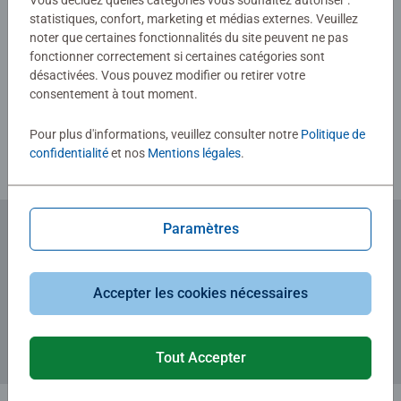
Vous décidez quelles catégories vous souhaitez autoriser :
300 pièces – et des illustrations issues de leurs univers
statistiques, confort, marketing et médias externes. Veuillez
préférés, chaque enfant trouvera le puzzle qui lui
noter que certaines fonctionnalités du site peuvent ne pas
convient.
fonctionner correctement si certaines catégories sont
Rédiger une évaluation
désactivées. Vous pouvez modifier ou retirer votre
consentement à tout moment.
La sécurité de tous les matériaux utilisés est
Consignes d'évaluation
rigoureusement testée par un institut indépendant. Depuis
Pour plus d'informations, veuillez consulter notre
Politique de
plus de 100 ans, nous concevons des puzzles que les
confidentialité
et nos
Mentions légales
.
enfants adorent, avec des thèmes, un nombre de pièces et
des tailles parfaitement adaptés à chaque âge.
Paramètres
Abonnez-vous à notre newsletter
et recevez un bon d'achat de 5€.
Accepter les cookies nécessaires
Tout Accepter