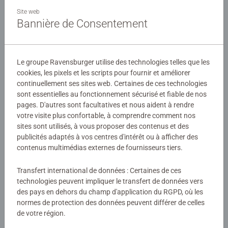
Ce coffret contient 2 puzzles de 24 pièces chacun, ainsi
Site web
que des posters à taille réelle. Le nombre et la taille des
Bannière de Consentement
pièces sont conçus pour permettre aux enfants dès 4 ans
d'assembler leurs puzzles, dans l'univers de leurs héros
Détails
préférés !
Le groupe Ravensburger utilise des technologies telles que les
cookies, les pixels et les scripts pour fournir et améliorer
Numéro d'article:
05710
Le plaisir du puzzle adapté à chaque âge, avec support
continuellement ses sites web. Certaines de ces technologies
EAN:
4005556057108
inclus.
sont essentielles au fonctionnement sécurisé et fiable de nos
Faire des puzzles est bien plus qu’un simple jeu : c’est une
pages. D'autres sont facultatives et nous aident à rendre
Avertissements et informations du fabricant
votre visite plus confortable, à comprendre comment nos
activité ludique qui permet aux enfants d’exercer leur
sites sont utilisés, à vous proposer des contenus et des
perception, leur mémoire à court terme et leur pensée
Produits similaires
publicités adaptés à vos centres d'intérêt ou à afficher des
logique, tout en s’amusant. En parallèle, ils développent
contenus multimédias externes de fournisseurs tiers.
leur coordination œil-main ainsi que leur patience.
Transfert international de données : Certaines de ces
Des puzzles au bon niveau de difficulté permettent à
technologies peuvent impliquer le transfert de données vers
l’enfant de relever des défis à sa portée, renforcent sa
Aucune évaluation n'a encore été
des pays en dehors du champ d'application du RGPD, où les
confiance en lui… et procurent un réel plaisir à chaque
normes de protection des données peuvent différer de celles
soumise
de votre région.
étape !