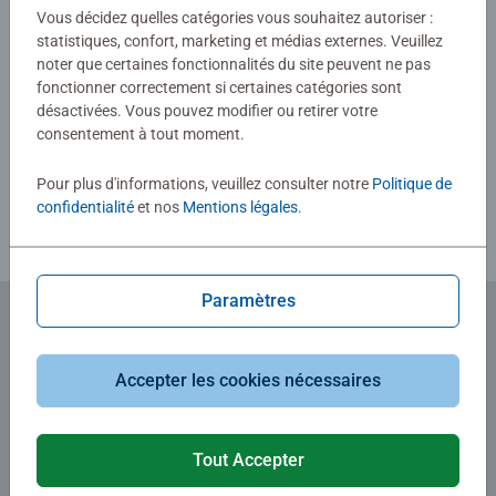
0/0
Vous décidez quelles catégories vous souhaitez autoriser :
Avec la vaste collection de puzzles Ravensburger – de 2 à
statistiques, confort, marketing et médias externes. Veuillez
300 pièces – et des illustrations issues de leurs univers
noter que certaines fonctionnalités du site peuvent ne pas
préférés, chaque enfant trouvera le puzzle qui lui
fonctionner correctement si certaines catégories sont
convient.
Rédiger une évaluation
désactivées. Vous pouvez modifier ou retirer votre
consentement à tout moment.
La sécurité de tous les matériaux utilisés est
Consignes d'évaluation
rigoureusement testée par un institut indépendant. Depuis
Pour plus d'informations, veuillez consulter notre
Politique de
confidentialité
et nos
Mentions légales
.
plus de 100 ans, nous concevons des puzzles que les
enfants adorent, avec des thèmes, un nombre de pièces et
des tailles parfaitement adaptés à chaque âge.
Paramètres
Abonnez-vous à notre newsletter
Accepter les cookies nécessaires
et recevez un bon d'achat de 5€.
Tout Accepter