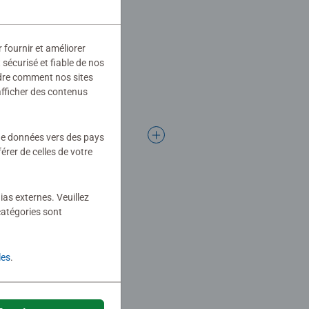
r fournir et améliorer
sécurisé et fiable de nos
ndre comment nos sites
afficher des contenus
 de données vers des pays
rer de celles de votre
ias externes. Veuillez
catégories sont
les
.