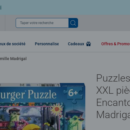
i
Taper votre recherche
eux de société
Personnaliser
Cadeaux
Offres & Prom
amille Madrigal
Puzzles
XXL piè
Encanto
Madrig