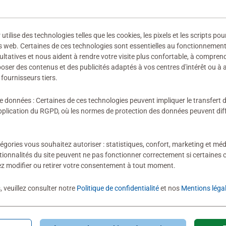
 fabricant
ilise des technologies telles que les cookies, les pixels et les scripts pou
ires
s web. Certaines de ces technologies sont essentielles au fonctionnement 
ultatives et nous aident à rendre votre visite plus confortable, à compre
oposer des contenus et des publicités adaptés à vos centres d'intérêt ou à 
fournisseurs tiers.
ion n'a encore été soumise
de données : Certaines de ces technologies peuvent impliquer le transfert
lication du RGPD, où les normes de protection des données peuvent diffé
égories vous souhaitez autoriser : statistiques, confort, marketing et méd
tionnalités du site peuvent ne pas fonctionner correctement si certaines 
z modifier ou retirer votre consentement à tout moment.
évaluation
, veuillez consulter notre
Politique de confidentialité
et nos
Mentions léga