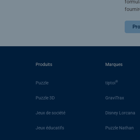
formula
fournir
Pro
Produits
Marques
®
Puzzle
tiptoi
Puzzle 3D
GraviTrax
Jeux de société
Disney Lorcana
Jeux éducatifs
Puzzle Nathan