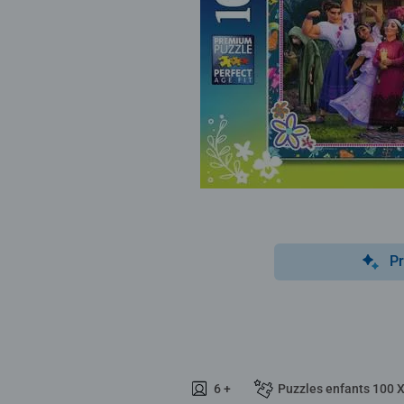
Pr
6 +
Puzzles enfants 100 