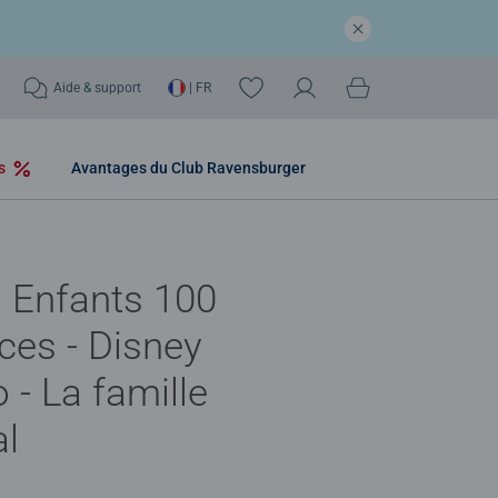
Aide & support
| FR
os
Avantages du Club Ravensburger
 Enfants 100
ces - Disney
 - La famille
al