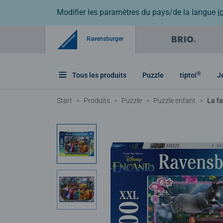
Modifier les paramètres du pays/de la langue
ic
Ravensburger
®
Tous les produits
Puzzle
tiptoi
J
Start
Produits
Puzzle
Puzzle enfant
La f