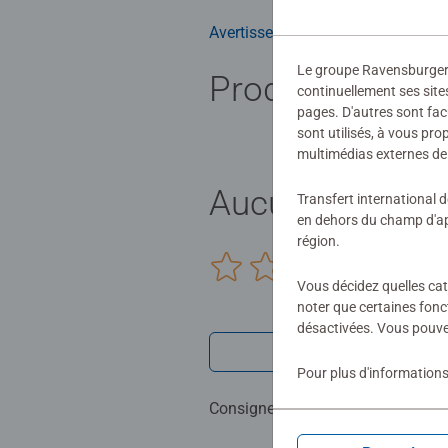
Avertissements et informations du
Le groupe Ravensburger ut
Produits simila
continuellement ses site
pages. D'autres sont fac
sont utilisés, à vous pr
multimédias externes de 
Aucune évaluat
Transfert international 
en dehors du champ d'app
région.
0/0
Vous décidez quelles cat
noter que certaines fonc
désactivées. Vous pouve
Rédiger une 
Pour plus d'informations
Consignes d'évaluation