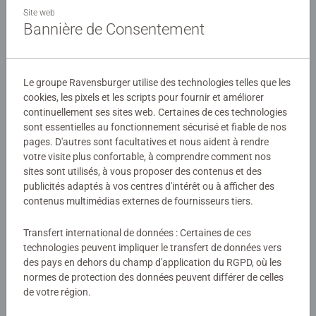
Faites des bêtises avec Kevin, Stuart, Bob et leurs amis
Site web
dans notre trio de puzzles Funny Minions !
Bannière de Consentement
Détails
Le groupe Ravensburger utilise des technologies telles que les
cookies, les pixels et les scripts pour fournir et améliorer
Numéro d'article:
05082
continuellement ses sites web. Certaines de ces technologies
EAN:
4005556050826
sont essentielles au fonctionnement sécurisé et fiable de nos
pages. D'autres sont facultatives et nous aident à rendre
Avertissements et informations du fabricant
votre visite plus confortable, à comprendre comment nos
sites sont utilisés, à vous proposer des contenus et des
Produits similaires
publicités adaptés à vos centres d'intérêt ou à afficher des
contenus multimédias externes de fournisseurs tiers.
Transfert international de données : Certaines de ces
technologies peuvent impliquer le transfert de données vers
Aucune évaluation n'a encore été
des pays en dehors du champ d'application du RGPD, où les
soumise
normes de protection des données peuvent différer de celles
de votre région.