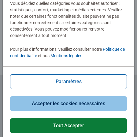
0/0
Vous décidez quelles catégories vous souhaitez autoriser :
statistiques, confort, marketing et médias externes. Veuillez
noter que certaines fonctionnalités du site peuvent ne pas
fonctionner correctement si certaines catégories sont
Rédiger une évaluation
désactivées. Vous pouvez modifier ou retirer votre
consentement à tout moment.
Consignes d'évaluation
Pour plus d'informations, veuillez consulter notre
Politique de
confidentialité
et nos
Mentions légales
.
Paramètres
Abonnez-vous à notre newsletter
et recevez un bon d'achat de 5€.
Accepter les cookies nécessaires
Tout Accepter