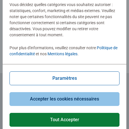
0/0
Vous décidez quelles catégories vous souhaitez autoriser :
statistiques, confort, marketing et médias externes. Veuillez
noter que certaines fonctionnalités du site peuvent ne pas
fonctionner correctement si certaines catégories sont
Rédiger une évaluation
désactivées. Vous pouvez modifier ou retirer votre
consentement à tout moment.
Consignes d'évaluation
Pour plus d'informations, veuillez consulter notre
Politique de
confidentialité
et nos
Mentions légales
.
Paramètres
Abonnez-vous à notre newsletter
Accepter les cookies nécessaires
et recevez un bon d'achat de 5€.
Tout Accepter