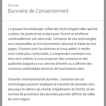
Ce coffret contient 3 puzzles de 49 pièces chacun, ainsi
Site web
que des posters à taille réelle. Le nombre et la taille des
Bannière de Consentement
pièces sont conçus pour permettre aux enfants dès 5 ans
d'assembler leurs puzzles, dans l'univers de leurs héros
Détails
préférés !
Le groupe Ravensburger utilise des technologies telles que les
cookies, les pixels et les scripts pour fournir et améliorer
Numéro d'article:
05723
Les puzzles Ravensburger sont conçus pour être adaptés
continuellement ses sites web. Certaines de ces technologies
EAN:
4005556057238
à chaque âge, avec des pièces solides et des illustrations
sont essentielles au fonctionnement sécurisé et fiable de nos
colorées. Ils offrent un excellent moyen de stimuler la
pages. D'autres sont facultatives et nous aident à rendre
Avertissements et informations du fabricant
votre visite plus confortable, à comprendre comment nos
confiance en soi des enfants. Depuis plus de 100 ans,
sites sont utilisés, à vous proposer des contenus et des
Ravensburger crée des puzzles de qualité, sûrs et
Produits similaires
publicités adaptés à vos centres d'intérêt ou à afficher des
durables, pour accompagner le développement des petits.
contenus multimédias externes de fournisseurs tiers.
Transfert international de données : Certaines de ces
technologies peuvent impliquer le transfert de données vers
Aucune évaluation n'a encore été
des pays en dehors du champ d'application du RGPD, où les
normes de protection des données peuvent différer de celles
soumise
de votre région.