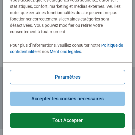
Vous décidez quelles catégories vous souhaitez autoriser :
statistiques, confort, marketing et médias externes. Veuillez
noter que certaines fonctionnalités du site peuvent ne pas
fonctionner correctement si certaines catégories sont
Rédiger une évaluation
désactivées. Vous pouvez modifier ou retirer votre
consentement à tout moment.
Consignes d'évaluation
Pour plus d'informations, veuillez consulter notre
Politique de
confidentialité
et nos
Mentions légales
.
Paramètres
Abonnez-vous à notre newsletter
et recevez un bon d'achat de 5€.
Accepter les cookies nécessaires
Tout Accepter