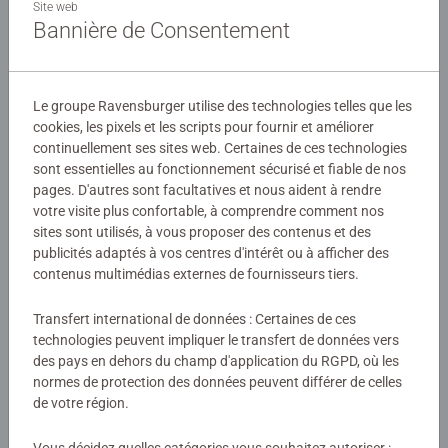
que des posters à taille réelle. Le nombre et la taille des
Site web
Bannière de Consentement
pièces sont conçus pour permettre aux enfants dès 3 ans
d'assembler leurs puzzles, dans l'univers de leurs héros
Détails
préférés !
Le groupe Ravensburger utilise des technologies telles que les
Numéro d'article:
07596
Les puzzles Ravensburger sont conçus pour être adaptés
cookies, les pixels et les scripts pour fournir et améliorer
EAN:
4005556075966
à chaque âge, avec des pièces solides et des illustrations
continuellement ses sites web. Certaines de ces technologies
sont essentielles au fonctionnement sécurisé et fiable de nos
colorées. Ils offrent un excellent moyen de stimuler la
pages. D'autres sont facultatives et nous aident à rendre
Avertissements et informations du fabricant
confiance en soi des enfants. Depuis plus de 100 ans,
votre visite plus confortable, à comprendre comment nos
Ravensburger crée des puzzles de qualité, sûrs et
sites sont utilisés, à vous proposer des contenus et des
Produits similaires
durables, pour accompagner le développement des petits.
publicités adaptés à vos centres d'intérêt ou à afficher des
contenus multimédias externes de fournisseurs tiers.
Transfert international de données : Certaines de ces
Aucune évaluation n'a encore été
technologies peuvent impliquer le transfert de données vers
des pays en dehors du champ d'application du RGPD, où les
soumise
normes de protection des données peuvent différer de celles
de votre région.
0/0