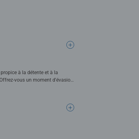
propice à la détente et à la
. Offrez-vous un moment d'évasion
 œuvre d'art ! Une photo inédite
r un bon moment en famille. La
nes qui ont goûté au monde
forme, elle est ainsi unique, et