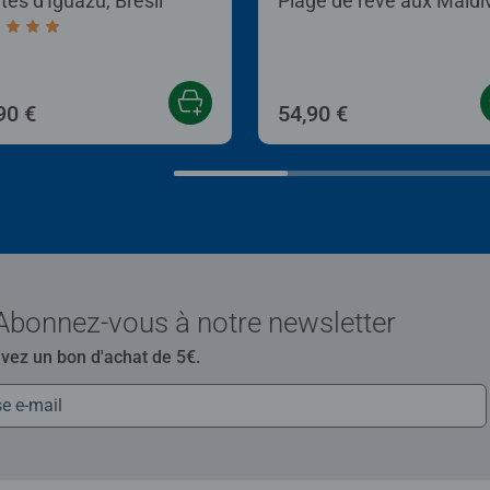
tes d'Iguazu, Brésil
Plage de rêve aux Maldi
age rating 4,9 out of 5 stars.
90 €
54,90 €
Abonnez-vous à notre newsletter
evez un bon d'achat de 5€.