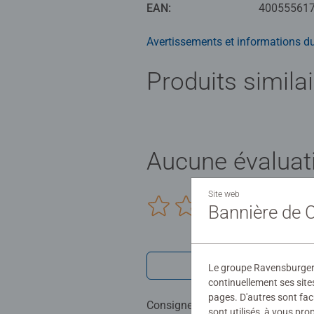
EAN:
40055561
Avertissements et informations du
Produits simila
Aucune évaluat
Site web
0/0
Bannière de
Rédiger une 
Le groupe Ravensburger ut
continuellement ses site
pages. D'autres sont fac
Consignes d'évaluation
sont utilisés, à vous pr