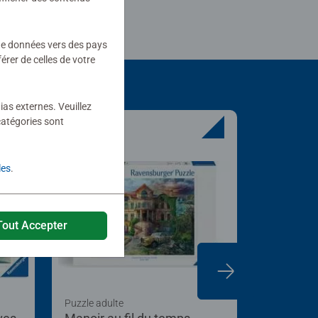
 de données vers des pays
rer de celles de votre
ias externes. Veuillez
catégories sont
les
.
Tout Accepter
Puzzle adulte
Puzzle Nat