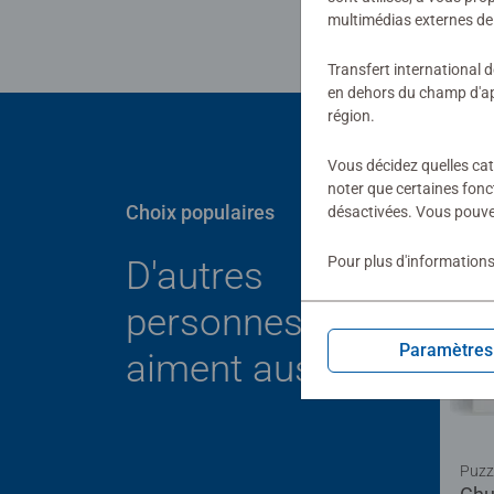
multimédias externes de 
Transfert international 
en dehors du champ d'app
région.
Vous décidez quelles cat
noter que certaines fonc
Choix populaires
désactivées. Vous pouve
Pour plus d'informations
D'autres
personnes
Paramètres
aiment aussi
Puzz