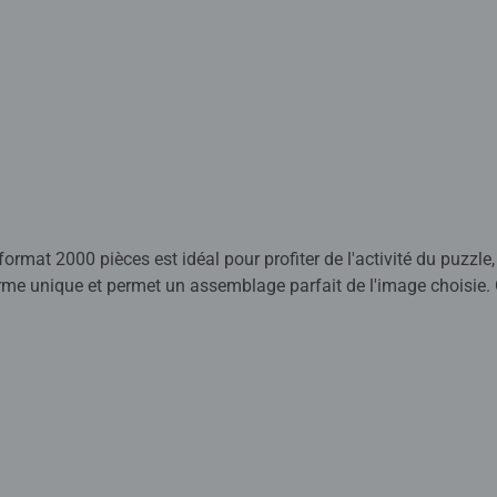
ormat 2000 pièces est idéal pour profiter de l'activité du puzzle, 
orme unique et permet un assemblage parfait de l'image choisie
les 2000 pièces de ce puzzle et encadrez-le pour créer une belle
uzzle pour découvrir ce lieu dans les moindres détails.
 détendre après une journée de travail ou d'école et pour passe
est reconnue et appréciée. Faites partie des millions de person
its Ravensburger de qualité. Chaque pièce de puzzle a sa propre 
tre elles.