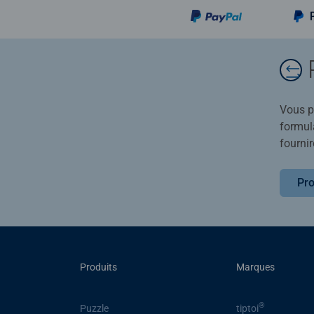
Vous po
formula
fournir
Pro
Produits
Marques
®
Puzzle
tiptoi