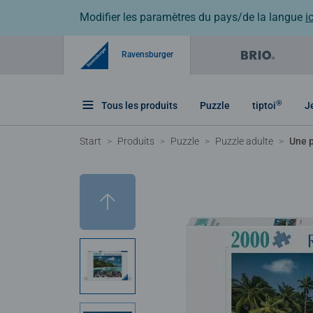
Modifier les paramètres du pays/de la langue
ic
Ravensburger
®
Tous les produits
Puzzle
tiptoi
J
Start
Produits
Puzzle
Puzzle adulte
Une 