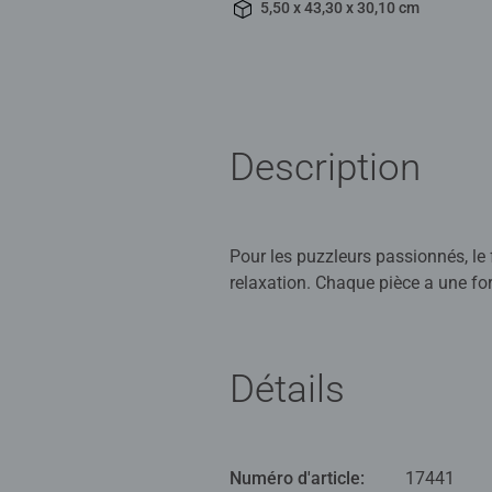
5,50 x 43,30 x 30,10 cm
Description
Pour les puzzleurs passionnés, le f
relaxation. Chaque pièce a une f
au coeur des Maldives. Assemblez 
maintenant disponible au format p
Détails
Nos puzzles sont parfaits pour se
qualité des puzzles Ravensburger 
ludique des puzzles avec des produ
elles s'assemblent parfaitement en
Numéro d'article:
17441