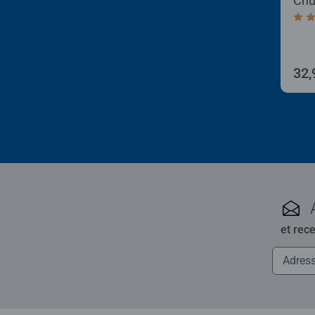
Chu
Aver
32,
et rec