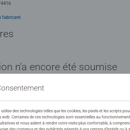
74416
 fabricant
ires
ion n'a encore été soumise
 Consentement
évaluation
ilise des technologies telles que les cookies, les pixels et les scripts pou
s web. Certaines de ces technologies sont essentielles au fonctionnement 
ultatives et nous aident à rendre votre visite plus confortable, à compre
oposer des contenus et des publicités adaptés à vos centres d'intérêt ou à 