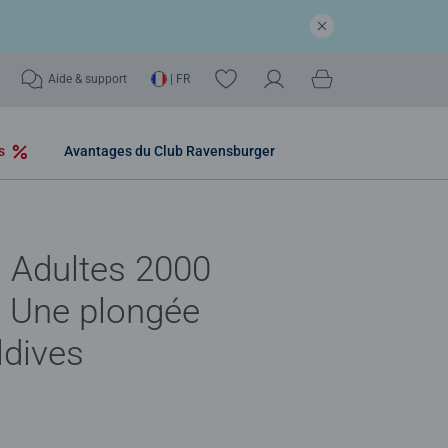
Aide & support
| FR
os
Avantages du Club Ravensburger
 Adultes 2000
- Une plongée
ldives